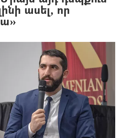
ինի ասել, որ
կա»