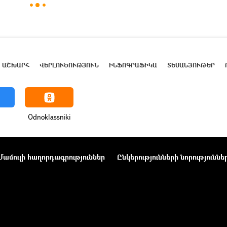
ԱՇԽԱՐՀ
ՎԵՐԼՈՒԾՈՒԹՅՈՒՆ
ԻՆՖՈԳՐԱՖԻԿԱ
ՏԵՍԱՆՅՈՒԹԵՐ
Odnoklassniki
Մամուլի հաղորդագրություններ
Ընկերությունների նորություննե