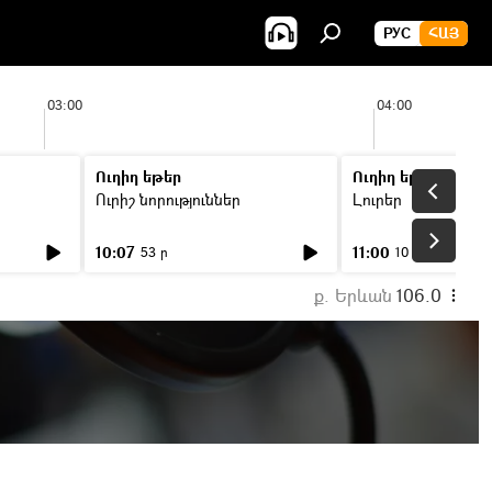
РУС
ՀԱՅ
03:00
04:00
Ուղիղ եթեր
Ուղիղ եթեր
Ուրիշ նորություններ
Լուրեր
10:07
11:00
53 ր
10 ր
ք. Երևան
106.0