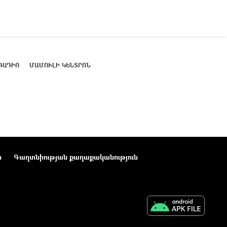
ՌԱԴԻՈ
ՄԱՄՈՒԼԻ ԿԵՆՏՐՈՆ
ր
Գաղտնիության քաղաքականություն