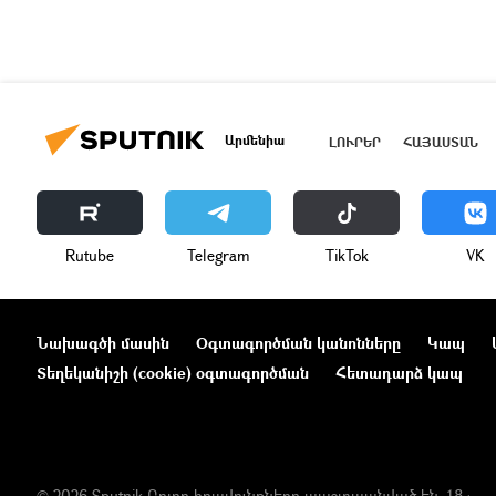
Արմենիա
ԼՈՒՐԵՐ
ՀԱՅԱՍՏԱՆ
Rutube
Telegram
ТikТоk
VK
Նախագծի մասին
Օգտագործման կանոնները
Կապ
Տեղեկանիշի (cookie) օգտագործման
Հետադարձ կապ
© 2026 Sputnik Բոլոր իրավունքները պաշտպանված են. 18+