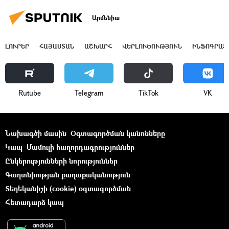
Արմենիա
ԼՈՒՐԵՐ
ՀԱՅԱՍՏԱՆ
ԱՇԽԱՐՀ
ՎԵՐԼՈՒԾՈՒԹՅՈՒՆ
ԻՆՖՈԳՐԱՖ
Rutube
Telegram
ТikТоk
VK
Նախագծի մասին
Օգտագործման կանոնները
Կապ
Մամուլի հաղորդագրություններ
Ընկերությունների նորություններ
Գաղտնիության քաղաքականություն
Տեղեկանիշի (cookie) օգտագործման
Հետադարձ կապ