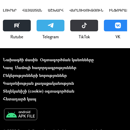
ԼՈՒՐԵՐ
ՀԱՅԱՍՏԱՆ
ԱՇԽԱՐՀ
ՎԵՐԼՈՒԾՈՒԹՅՈՒՆ
ԻՆՖՈԳՐԱՖ
Rutube
Telegram
ТikТоk
VK
Նախագծի մասին
Օգտագործման կանոնները
Կապ
Մամուլի հաղորդագրություններ
Ընկերությունների նորություններ
Գաղտնիության քաղաքականություն
Տեղեկանիշի (cookie) օգտագործման
Հետադարձ կապ