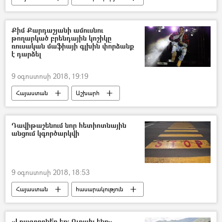
Արցախ
ՀՀ պաշտպանության նախարարություն (ՊՆ)
Քիմ Քարդաշյանի ամուսնու
թողարկած բրենդային կոշիկը
ռուսական մաֆիայի գլխին փորձանք
է դարձել
9 օգոստոսի 2018, 19:19
Հայաստան
Աշխարհ
հասարակություն
Ամերիկայի Միացյալ Նահանգներ
Դավիթաշենում նոր հետիոտնային
անցում կգործարկվի
Քիմ Քարդաշյան
Ամերիկահայ հեռուստաաստղ Քիմ Քարդաշյան
9 օգոստոսի 2018, 18:53
Հայաստան
հասարակություն
«Լրագրողնե՞ր եք։ Ուրախ ենք».