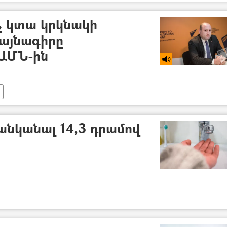
չ կտա կրկնակի
այնագիրը
 ԱՄՆ-ին
անկանալ 14,3 դրամով