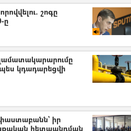
ովվելու. շոգը
-ը
զամատակարարումը
պես կդադարեցվի
 փաստաբանն` իր
աքական հետապնդման