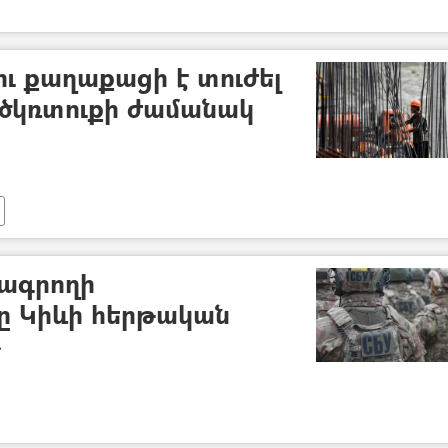
ւ քաղաքացի է տուժել
եծկռտուքի ժամանակ
րագրողի
նը Կիևի հերթական
»