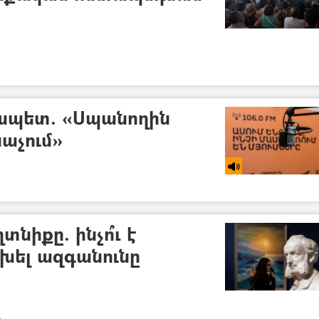
ղապետ. «Սպանողին
նաչում»
նիքը. ինչո՞ւ է
խել ազգանունը