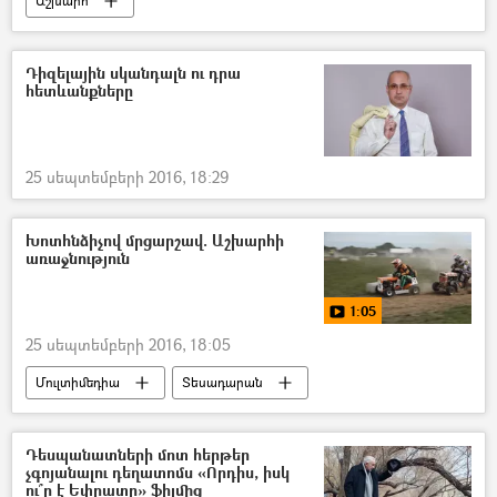
Աշխարհ
Դիզելային սկանդալն ու դրա
հետևանքները
25 սեպտեմբերի 2016, 18:29
Խոտհնձիչով մրցարշավ. Աշխարհի
առաջնություն
1:05
25 սեպտեմբերի 2016, 18:05
Մուլտիմեդիա
Տեսադարան
Դեսպանատների մոտ հերթեր
չգոյանալու դեղատոմս «Որդիս, իսկ
ու՞ր է Եփրատը» ֆիլմից