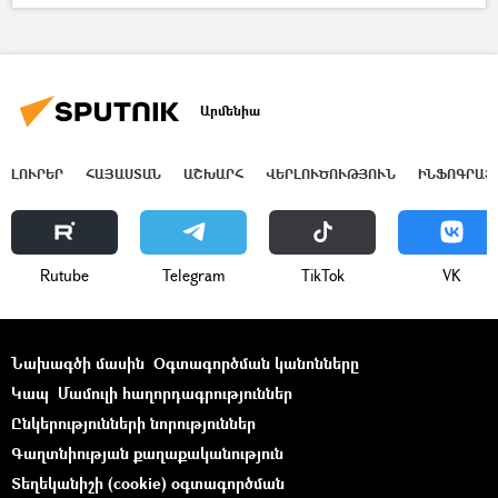
Արմենիա
ԼՈՒՐԵՐ
ՀԱՅԱՍՏԱՆ
ԱՇԽԱՐՀ
ՎԵՐԼՈՒԾՈՒԹՅՈՒՆ
ԻՆՖՈԳՐԱՖ
Rutube
Telegram
ТikТоk
VK
Նախագծի մասին
Օգտագործման կանոնները
Կապ
Մամուլի հաղորդագրություններ
Ընկերությունների նորություններ
Գաղտնիության քաղաքականություն
Տեղեկանիշի (cookie) օգտագործման