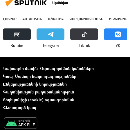
Արմենիա
ԼՈՒՐԵՐ
ՀԱՅԱՍՏԱՆ
ԱՇԽԱՐՀ
ՎԵՐԼՈՒԾՈՒԹՅՈՒՆ
ԻՆՖՈԳՐԱՖ
Rutube
Telegram
ТikТоk
VK
Նախագծի մասին
Օգտագործման կանոնները
Կապ
Մամուլի հաղորդագրություններ
Ընկերությունների նորություններ
Գաղտնիության քաղաքականություն
Տեղեկանիշի (cookie) օգտագործման
Հետադարձ կապ