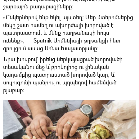
շարքային քաղաքացիները:
«Ընկերներով ենք եկել այստեղ: Մեր մտերիմներից
մեկը շատ համեղ ու ախորժալի խորոված է
պատրաստում, և մենք հաղթանակի հույս
ունենք», — Sputnik Արմենիայի թղթակցի հետ
զրույցում ասաց Սոնա Խաչատրյանը:
Նրա խոսքով` իրենց ներկայացրած խորովածի
տեսականու մեջ և՛ բրոկոլիից ու չինական
կաղամբից պատրաստած խորոված կար, և՛
սուլուգունի պանրով ու պղպեղով համեմված
քյաբաբ: