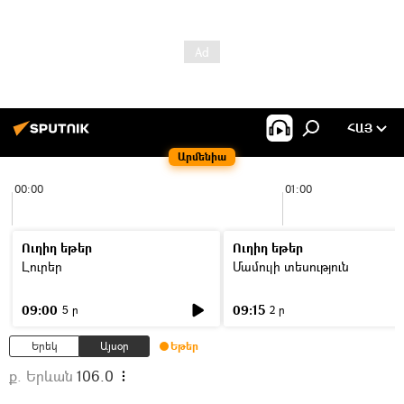
ՀԱՅ
Արմենիա
00:00
01:00
Ուղիղ եթեր
Ուղիղ եթեր
Լուրեր
Մամուլի տեսություն
09:00
09:15
5 ր
2 ր
Երեկ
Այսօր
Եթեր
ք. Երևան
106.0