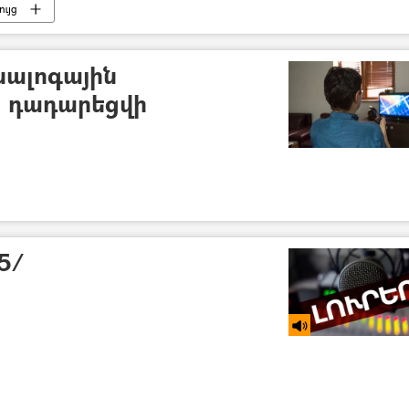
ւյց
նալոգային
ի դադարեցվի
15/