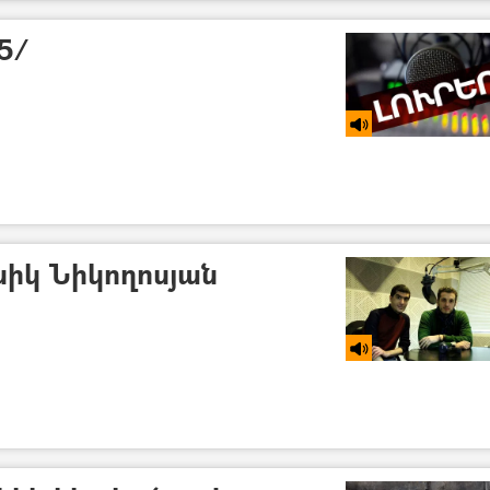
15/
իկ Նիկողոսյան