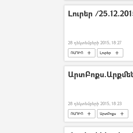
Լուրեր /25.12.20
28 դեկտեմբերի 2015, 18:27
ՌԱԴԻՈ
Լուրեր
ԱրտԲոքս.Արքմեն
28 դեկտեմբերի 2015, 18:23
ՌԱԴԻՈ
ԱրտԲոքս