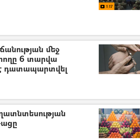
1:17
անության մեջ
րողը 6 տարվա
է դատապարտվել
ւղատնտեսության
թացը