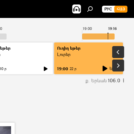
РУС
ՀԱՅ
00
19:00
19:16
 եթեր
Ուղիղ եթեր
ր
Լուրեր
Եթեր
19:00
10 ր
22 ր
ք. Երևան
106.0