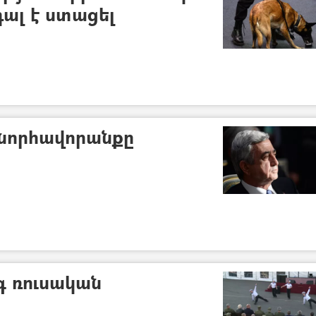
դալ է ստացել
նորհավորանքը
գ ռուսական