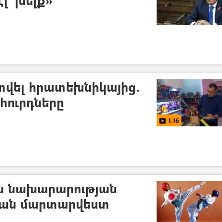
էլ` խելք»
տվել հրատեխնիկայից.
հուրդները
1:16
ն նախարարության
լյան մարտարվեստ