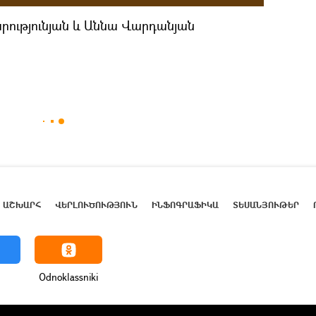
ությունյան և Աննա Վարդանյան
ԱՇԽԱՐՀ
ՎԵՐԼՈՒԾՈՒԹՅՈՒՆ
ԻՆՖՈԳՐԱՖԻԿԱ
ՏԵՍԱՆՅՈՒԹԵՐ
Odnoklassniki