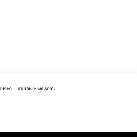
ՌԱԴԻՈ
ՄԱՄՈՒԼԻ ԿԵՆՏՐՈՆ