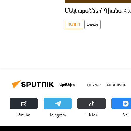
Մեկնաբաններ՝ Դիանա Հար
ՌԱԴԻՈ
Լուրեր
Արմենիա
ԼՈՒՐԵՐ
ՀԱՅԱՍՏԱՆ
Rutube
Telegram
ТikТоk
VK