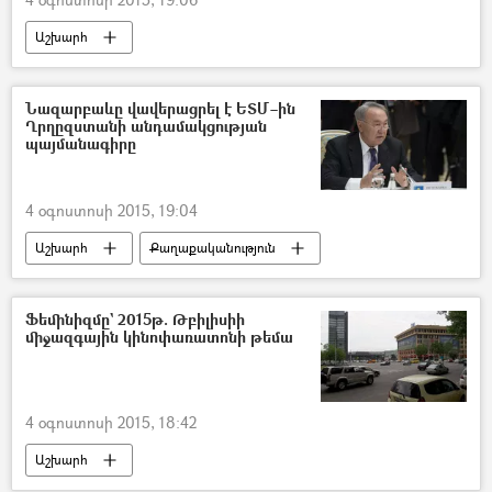
Աշխարհ
Նազարբաևը վավերացրել է ԵՏՄ–ին
Ղրղըզստանի անդամակցության
պայմանագիրը
4 օգոստոսի 2015, 19:04
Աշխարհ
Քաղաքականություն
Ֆեմինիզմը` 2015թ. Թբիլիսիի
միջազգային կինոփառատոնի թեմա
4 օգոստոսի 2015, 18:42
Աշխարհ