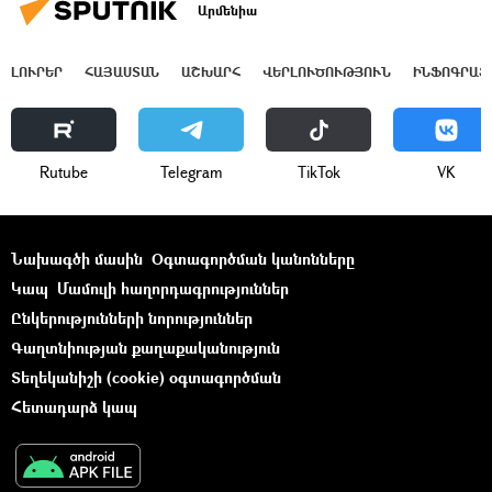
Արմենիա
ԼՈՒՐԵՐ
ՀԱՅԱՍՏԱՆ
ԱՇԽԱՐՀ
ՎԵՐԼՈՒԾՈՒԹՅՈՒՆ
ԻՆՖՈԳՐԱՖ
Rutube
Telegram
ТikТоk
VK
Նախագծի մասին
Օգտագործման կանոնները
Կապ
Մամուլի հաղորդագրություններ
Ընկերությունների նորություններ
Գաղտնիության քաղաքականություն
Տեղեկանիշի (cookie) օգտագործման
Հետադարձ կապ