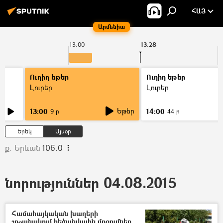
ՀԱՅ
Արմենիա
13:00
13:28
1
Ուղիղ եթեր
Ուղիղ եթեր
Լուրեր
Լուրեր
Եթեր
13:00
14:00
9 ր
44 ր
Երեկ
Այսօր
ք. Երևան
106.0
նորություններ 04.08.2015
Համահայկական խաղերի
շրջանակում հեծանվային մրցումներ