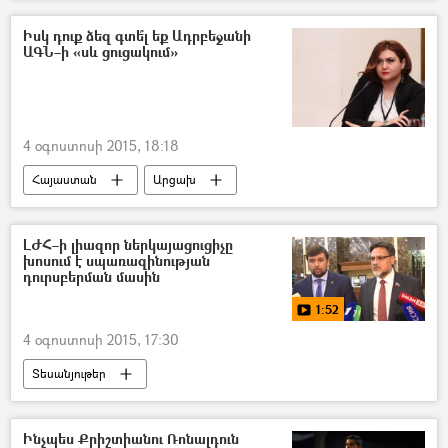
Իսկ դուք ձեզ գտե՞լ եք Ադրբեջանի
ԱԳՆ–ի «սև ցուցակում»
4 օգոստոսի 2015, 18:18
Հայաստան
Արցախ
Վերլուծություն
ԼԺՀ–ի լիազոր ներկայացուցիչը
խոսում է սպառազինության
դուրսբերման մասին
1:52
4 օգոստոսի 2015, 17:30
Տեսանյութեր
Ինչպես Քրիշտիանու Ռոնալդուն