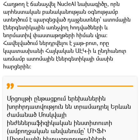
Հաղթող է ճանաչվել NucleAI նախագիծը, որն
արհեստական բանականության օգնությամբ
ստեղծում է պարզեցված դայջեստներ՝ ատոմային
էներգետիկային առնչվող հոդվածների և
նորմատիվ փաստաթղթերի հիման վրա։
Հավելվածում ներդրվելու է չաթ-բոտ, որը
կպատասխանի Հայկական ԱԷԿ-ի և ընդհանուր
առմամբ ատոմային էներգետիկայի մասին
հարցերին։
Մրցույթի ընթացքում երեխաներին
խորհրդատվություն են տրամադրել Երևան
ժամանած Մոսկվայի
ինժեներաֆիզիկական ինստիտուտի
(ամբողջական անվանումը՝ ՄԻՖԻ
Միջուկային հետազոտությունների