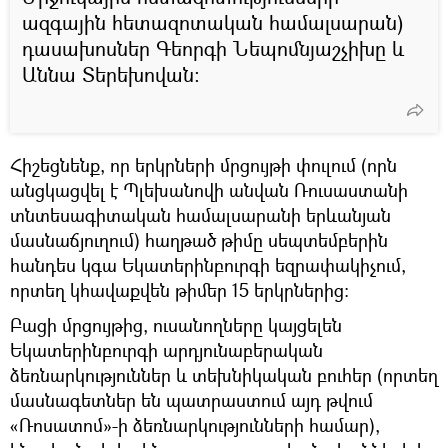
ազգային հետազոտական համալսարան)
դասախոսներ Գեորգի Նեպոմնյաշչիխը և
Աննա Տերեխովան։
Հիշեցնենք, որ երկրների մրցույթի փուլում (որն
անցկացվել է Պլեխանովի անվան Ռուսաստանի
տնտեսագիտական համալսարանի երևանյան
մասնաճյուղում) հաղթած թիմը սեպտեմբերին
հանդես կգա Եկատերինբուրգի եզրափակիչում,
որտեղ կհավաքվեն թիմեր 15 երկրներից։
Բացի մրցույթից, ուսանողները կայցելեն
Եկատերինբուրգի արդյունաբերական
ձեռնարկություններ և տեխնիկական բուհեր (որտեղ
մասնագետներ են պատրաստում այդ թվում
«Ռոսատոմ»-ի ձեռնարկությունների համար),