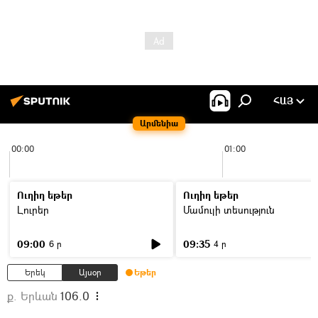
ՀԱՅ
Արմենիա
00:00
01:00
Ուղիղ եթեր
Ուղիղ եթեր
Լուրեր
Մամուլի տեսություն
09:00
09:35
6 ր
4 ր
Երեկ
Այսօր
Եթեր
ք. Երևան
106.0