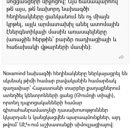
սոցցանցերի միջոցով։ Այս ճանապարհով
թե՛ այս, թե՛ նախորդ նախագծի
հեղինակները ցանկանում են ոչ միայն
կրթել, այլև արմատախիլ անել ատոմային
էներգետիկայի մասին առասպելները
(առաջին հերթին՝ բարձր ռադիացիայի և
հաճախակի վթարների մասին)։
Novamind նախագծի հեղինակները ներկայացրել են
սկսնակ թիմի համար բավականին համարձակ
գաղափար՝ Հայաստանի տարբեր քաղաքներում
ստեղծել կենտրոնների ցանց (Թումոյի տիպի),
որտեղ դպրոցականների համար
գիտահանրամատչելի դասախոսություններ
կկարդան և կանցկացվեն պարապմունքներ, այդ
թվում՝ ԱԷԿ-ում աշխատանքի սիմուլյացիայով։