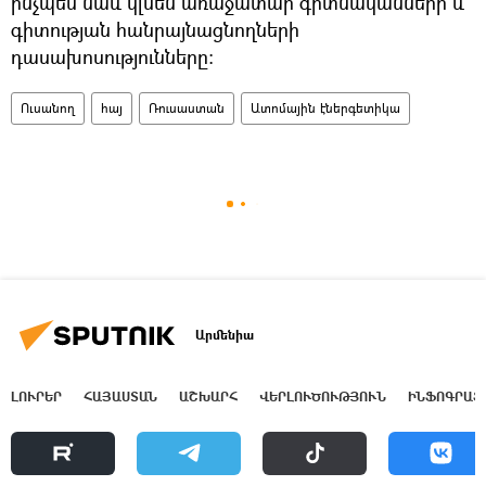
ինչպես նաև կլսեն առաջատար գիտնականների և
գիտության հանրայնացնողների
դասախոսությունները։
Ուսանող
հայ
Ռուսաստան
Ատոմային էներգետիկա
Արմենիա
ԼՈՒՐԵՐ
ՀԱՅԱՍՏԱՆ
ԱՇԽԱՐՀ
ՎԵՐԼՈՒԾՈՒԹՅՈՒՆ
ԻՆՖՈԳՐԱՖ