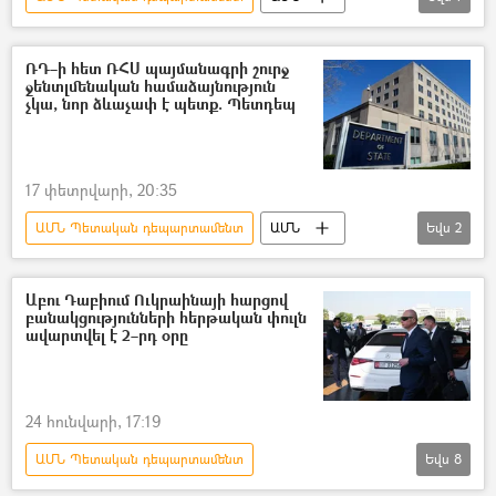
Չինաստան
ՌԴ–ի հետ ՌՀՍ պայմանագրի շուրջ
ջենտլմենական համաձայնություն
չկա, նոր ձևաչափ է պետք. Պետդեպ
17 փետրվարի, 20:35
ԱՄՆ Պետական դեպարտամենտ
ԱՄՆ
Եվս
2
Ռուսաստան
Պայմանագիր
Աբու Դաբիում Ուկրաինայի հարցով
բանակցությունների հերթական փուլն
ավարտվել է 2–րդ օրը
24 հունվարի, 17:19
ԱՄՆ Պետական դեպարտամենտ
Եվս
8
Դոնբասի պաշտպանություն. ՌԴ–ի ռազմական հատուկ գործողությունը Ուկրաինայում