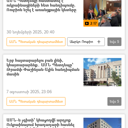
ԱՄՆ Պետդեպը հաստատել է
ուկրաինացիների հետ հանդիպումը.
Ռուբիոն նշել է առանցքային կետերը
2:17
30 նոյեմբերի 2025, 20:40
ԱՄՆ Պետական դեպարտամենտ
Մարկո Ռուբիո
Եվս
5
ԱՄՆ
Ուկրաինա
բանակցություններ
Սթիվեն Ուիտկոֆ
Երբ հայտարարելու բան լինի,
կհայտարարենք․ ԱՄՆ Պետդեպը՝
Ռուսաստան
Թրամփ-Փաշինյան-Ալիև հանդիպման
մասին
7 օգոստոսի 2025, 23:06
ԱՄՆ Պետական դեպարտամենտ
Եվս
5
Նիկոլ Փաշինյան
Իլհամ Ալիև
Դոնալդ Թրամփ
ԱՄՆ
Զանգեզուր
ԱՄՆ–ն չգիտի՝ կհաջողվի՞ արդյոք
Ուկրաինայում հրադադարի հասնել
«Զանգեզուրի միջանցք»