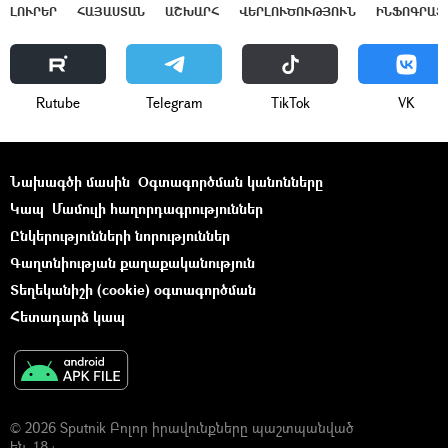
ԼՈՒՐԵՐ
ՀԱՅԱՍՏԱՆ
ԱՇԽԱՐՀ
ՎԵՐԼՈՒԾՈՒԹՅՈՒՆ
ԻՆՖՈԳՐԱՖ
Rutube
Telegram
ТikТоk
VK
Նախագծի մասին
Օգտագործման կանոնները
Կապ
Մամուլի հաղորդագրություններ
Ընկերությունների նորություններ
Գաղտնիության քաղաքականություն
Տեղեկանիշի (cookie) օգտագործման
Հետադարձ կապ
© 2026 Sputnik Բոլոր իրավունքները պաշտպանված
են. 18+