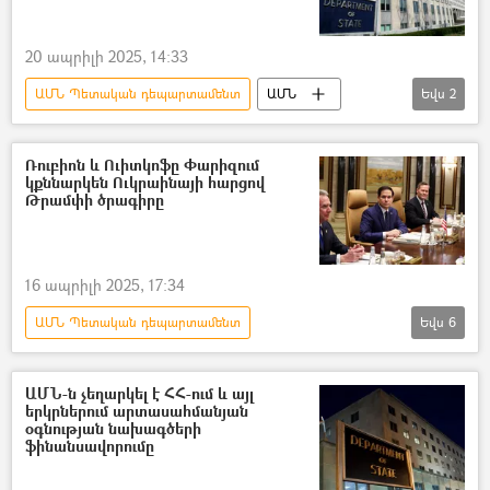
20 ապրիլի 2025, 14:33
ԱՄՆ Պետական դեպարտամենտ
ԱՄՆ
Եվս
2
Աֆրիկա
Դոնալդ Թրամփ
Ռուբիոն և Ուիտկոֆը Փարիզում
կքննարկեն Ուկրաինայի հարցով
Թրամփի ծրագիրը
16 ապրիլի 2025, 17:34
ԱՄՆ Պետական դեպարտամենտ
Եվս
6
Սթիվեն Ուիտկոֆ
Մարկո Ռուբիո
բանակցություններ
Ուկրաինա
ԱՄՆ-ն չեղարկել է ՀՀ-ում և այլ
երկրներում արտասահմանյան
ԱՄՆ
Փարիզ
օգնության նախագծերի
ֆինանսավորումը