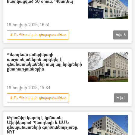
հատկացված 50 օրում. Պետդեպ
18 հուլիսի 2025, 16:51
ԱՄՆ Պետական դեպարտամենտ
Եվս
6
Դոնբասի պաշտպանություն. ՌԴ–ի ռազմական հատուկ գործողությունը Ուկրաինայում
Ուկրաինա
Ռուսաստան
Պետդեպն ամերիկացի
պաշտոնյաներին արգելել է
Հատուկ ռազմական գործողություն
գնահատականներ տալ այլ երկրների
ընտրություններին
ռազմական հատուկ գործողություն
Դոնալդ Թրամփ
18 հուլիսի 2025, 15:34
ԱՄՆ Պետական դեպարտամենտ
Եվս
1
Դոնալդ Թրամփ
Ընտրություններ
Թրամփը կարող է կրճատել
Աֆրիկայում Պետդեպի և ԱՄՆ
դեսպանատների գործունեությունը.
NYT