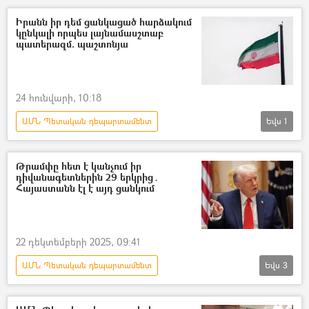
բանակցություններ
Իրանն իր դեմ ցանկացած հարձակում
կընկալի որպես լայնամասշտաբ
Հատուկ ռազմական գործողություն
պատերազմ. պաշտոնյա
ռազմական հատուկ գործողություն
Աբու Դաբի
ԱՄՆ
Ռուսաստան
24 հունվարի, 10:18
Ուկրաինա
ԱՄՆ Պետական դեպարտամենտ
Եվս
1
Դոնալդ Թրամփ
Իրանի Իսլամական Հանրապետություն
Թրամփը հետ է կանչում իր
դիվանագետներին 29 երկրից․
Հայաստանն էլ է այդ ցանկում
22 դեկտեմբերի 2025, 09:41
ԱՄՆ Պետական դեպարտամենտ
Եվս
3
Դոնալդ Թրամփ
ԱՄՆ
Հայաստան
Դեսպան