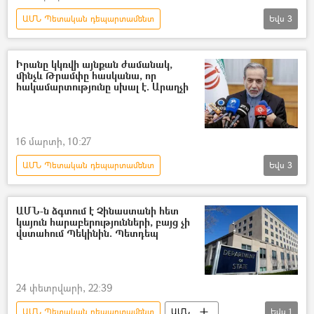
ԱՄՆ Պետական դեպարտամենտ
Եվս
3
Ռազմավարական հարձակողական զենքի կրճատման պայմանագիր (ՌՀԶԿՊ)
ԱՄՆ
Ռուսաստան
Իրանը կկռվի այնքան ժամանակ,
մինչև Թրամփը հասկանա, որ
հակամարտությունը սխալ է. Արաղչի
16 մարտի, 10:27
ԱՄՆ Պետական դեպարտամենտ
Եվս
3
Իրանի Իսլամական Հանրապետություն
Աբբաս Արաղչի
Դոնալդ Թրամփ
ԱՄՆ-ն ձգտում է Չինաստանի հետ
կայուն հարաբերությունների, բայց չի
վստահում Պեկինին. Պետդեպ
24 փետրվարի, 22:39
ԱՄՆ Պետական դեպարտամենտ
ԱՄՆ
Եվս
1