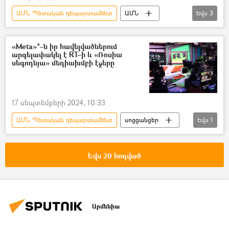
ԱՄՆ Պետական դեպարտամենտ
ԱՄՆ
Եվս
3
Ռուսաստան
Հայաստան
Ընտրություններ
«Meta»*–ն իր հավելվածներում
արգելափակել է RT–ի և «Ռոսիա
սեգոդնյա» մեդիախմբի էջերը
17 սեպտեմբերի 2024, 10:33
ԱՄՆ Պետական դեպարտամենտ
սոցցանցեր
Եվս
1
պատժամիջոցներ
Եվս 20 հոդված
Արմենիա