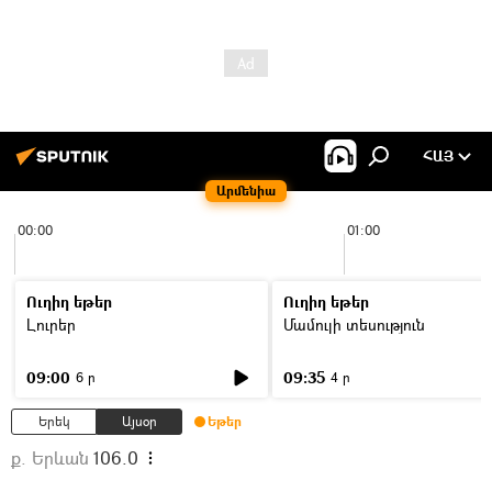
ՀԱՅ
Արմենիա
00:00
01:00
Ուղիղ եթեր
Ուղիղ եթեր
Լուրեր
Մամուլի տեսություն
09:00
09:35
6 ր
4 ր
Երեկ
Այսօր
Եթեր
ք. Երևան
106.0