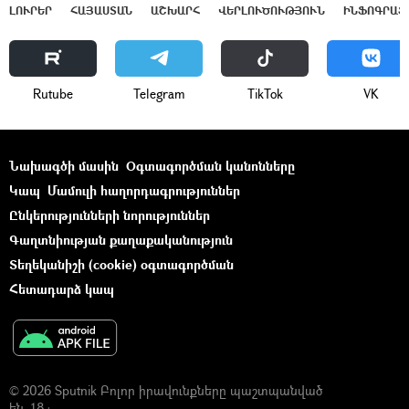
ԼՈՒՐԵՐ
ՀԱՅԱՍՏԱՆ
ԱՇԽԱՐՀ
ՎԵՐԼՈՒԾՈՒԹՅՈՒՆ
ԻՆՖՈԳՐԱՖ
Rutube
Telegram
ТikТоk
VK
Նախագծի մասին
Օգտագործման կանոնները
Կապ
Մամուլի հաղորդագրություններ
Ընկերությունների նորություններ
Գաղտնիության քաղաքականություն
Տեղեկանիշի (cookie) օգտագործման
Հետադարձ կապ
© 2026 Sputnik Բոլոր իրավունքները պաշտպանված
են. 18+