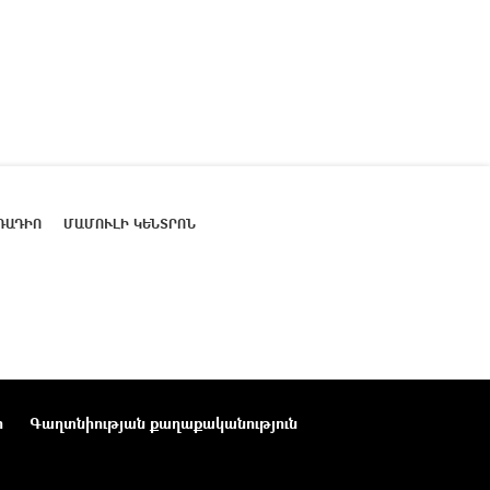
ՌԱԴԻՈ
ՄԱՄՈՒԼԻ ԿԵՆՏՐՈՆ
ր
Գաղտնիության քաղաքականություն