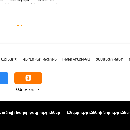
ԱՇԽԱՐՀ
ՎԵՐԼՈՒԾՈՒԹՅՈՒՆ
ԻՆՖՈԳՐԱՖԻԿԱ
ՏԵՍԱՆՅՈՒԹԵՐ
Odnoklassniki
Մամուլի հաղորդագրություններ
Ընկերությունների նորություննե