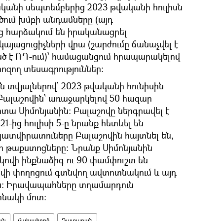
ականի սեպտեմբերից 2023 թվականի հուլիսն
ւմ խմբի անդամները (այդ
ց հարձակում են իրականացրել
այացուցիչների վրա (շարժումը ճանաչվել է
ծ է ՌԴ-ում)՝ համացանցում հրապարակելով
ոզող տեսագրություններ։
տվյալներով՝ 2023 թվականի հունիսին
 Բալաշովին՝ առաջարկելով 50 հազար
տա Սիմոնյանին։ Բալաշովը ներգրավել է
21-ից հուլիսի 5-ը նրանք հետևել են
պատվիրատուները Բալաշովին հայտնել են,
ղի թաքստոցները։ Նրանք Սիմոնյանին
կովի ինքնաձիգ ու 90 փամփուշտ են
ովի փողոցում գտնվող ավտոտնակում և այդ
ին։ Իրավապահները տղամարդուն
տնակի մոտ։
ան
մահափորձ
Դատարան