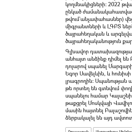
կողմնակիցների։ 2022 թվ
ընկած ժամանակահատվածո
թվում`անչափահասներ) վե
միգրանտների և ԼԳԲՏ ներկ
ծայրահեղական և արգելվա
ծայրահեղականություն քար
Գլխավոր դատախազության 
անհայտ անձինք դիմել են
դոլարով սպանել Մարգարի
Եգոր Սավելևին, և հունիսի 
լրագրողին։ Սպանության 
թե որտեղ են գտնվում փո
սպանելու համար Կալաշնի
թաքցրել Մոսկվայի Վավիլ
մասին հայտնել Բալաշով
ձերբակալել են այդ ավտո
Ռուսաստան
Մարգարիտա Սիմոնյ