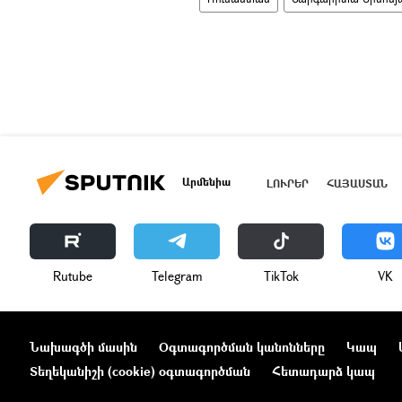
Արմենիա
ԼՈՒՐԵՐ
ՀԱՅԱՍՏԱՆ
Rutube
Telegram
ТikТоk
VK
Նախագծի մասին
Օգտագործման կանոնները
Կապ
Տեղեկանիշի (cookie) օգտագործման
Հետադարձ կապ