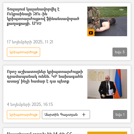
Տուլայում կալանավորվել է
Ուկրաինայի ԶՈւ–ին
կրիպտոարժույթով ֆինանսավորած
քաղաքացի. ԱԴԾ
17 նոյեմբերի 2025, 11:21
կրիպտոարժույթ
Եվս
5
Անվտանգության դաշնային ծառայություն (ԱԴԾ)
Տուլա
Ուկրաինա
Տեսանյութեր
Որոշ աշխատողներ կրիպտոարժույթի
դրամապանակ ունեն. ԿԲ նախագահն
տեսանյութ
ասաց` ինչի համար է դա պետք
4 նոյեմբերի 2025, 16:15
կրիպտոարժույթ
Մարտին Գալստյան
Եվս
1
Կենտրոնական բանկ (ԿԲ)
Սպառնալով շորթել են 14 մլն ՀՀ