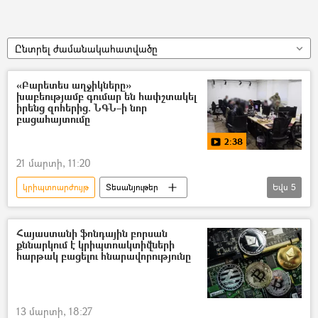
Ընտրել ժամանակահատվածը
«Բարետես աղջիկները»
խաբեությամբ գումար են հափշտակել
իրենց զոհերից. ՆԳՆ–ի նոր
բացահայտումը
2:38
21 մարտի, 11:20
կրիպտոարժույթ
Տեսանյութեր
Եվս
5
տեսանյութ
կիբեռհանցագործություն
խաբեություն
Հայաստանի ֆոնդային բորսան
քննարկում է կրիպտոակտիվների
Ներքին գործերի նախարարություն (ՆԳՆ)
հարթակ բացելու հնարավորությունը
հափշտակում
13 մարտի, 18:27