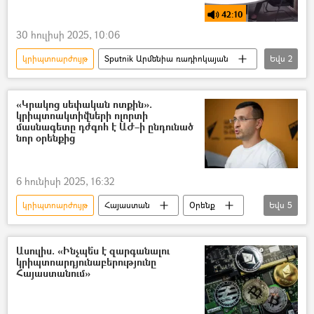
42:10
30 հուլիսի 2025, 10:06
կրիպտոարժույթ
Sputnik Արմենիա ռադիոկայան
Եվս
2
պոդկաստ
Ուրիշ նորություններ
«Կրակոց սեփական ոտքին».
կրիպտոակտիվների ոլորտի
մասնագետը դժգոհ է ԱԺ–ի ընդունած
նոր օրենքից
6 հունիսի 2025, 16:32
կրիպտոարժույթ
Հայաստան
Օրենք
Եվս
5
Արժույթի միջազգային հիմնադրամ (ԱՄՀ)
Կենտրոնական բանկ (ԿԲ)
Եվրամիություն
Ասուլիս. «Ինչպե՞ս է զարգանալու
կրիպտոարդյունաբերությունը
ԱԺ (Ազգային ժողով)
Հայաստանում»
Արտյոմ Հարությունյան