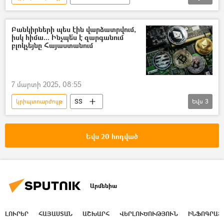
Նիժնի Նովգորոդ
Ձերբակալություն
Տեսանյութեր
տեսանյութ
Բանկիրների պես էին վարձատրվում,
իսկ հիմա... Ինչպե՞ս է զարգանում
բլոկչեյնը Հայաստանում
7 մարտի 2025, 08:55
կրիպտոարժույթ
ՏՏ
Եվս
3
Տեղեկատվական տեխնոլոգիաներ
ծրագրավորում
համացանց
Եվս 20 հոդված
Արմենիա
ԼՈՒՐԵՐ
ՀԱՅԱՍՏԱՆ
ԱՇԽԱՐՀ
ՎԵՐԼՈՒԾՈՒԹՅՈՒՆ
ԻՆՖՈԳՐԱՖ