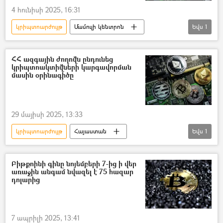
4 հունիսի 2025, 16:31
կրիպտոարժույթ
Մամուլի կենտրոն
Եվս
1
ասուլիս
ՀՀ ազգային ժողովն ընդունեց
կրիպտոակտիվների կարգավորման
մասին օրինագիծը
29 մայիսի 2025, 13:33
կրիպտոարժույթ
Հայաստան
Եվս
1
ԱԺ (Ազգային ժողով)
Բիթքոինի գինը նոյեմբերի 7-ից ի վեր
առաջին անգամ նվազել է 75 հազար
դոլարից
7 ապրիլի 2025, 13:41