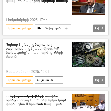
կասկածի տակ դրեց Եղոյանի ասածը
1 հոկտեմբերի 2025, 17:44
կրիպտոարժույթ
Մհեր Գրիգորյան
Եվս
4
Բիթքոին
Արման Եղոյան
ՀՀ կառավարություն
ԱԺ (Ազգային ժողով)
Չպետք է լինել ո՛չ ծայրահեղ
օպտիմիստ, ո՛չ էլ պեսիմիստ. ԿԲ
նախագահը` կրիպտոարժույթների
մասին
9 սեպտեմբերի 2025, 12:01
կրիպտոարժույթ
Հայաստան
Եվս
4
Կենտրոնական բանկ (ԿԲ)
Մարտին Գալստյան
Բանկ
««Կրիպտոակտիվների մասին»
օրենքը մեդալ է, որն ունի երկու կողմ.
Արման Եղոյան
փորձագետ Մերուժան Բադալյան