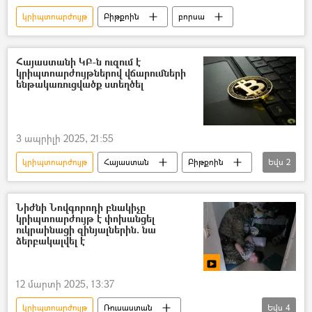
կրիպտոարժույթ
Բիթքոին
բորսա
Հայաստանի ԿԲ-ն ուզում է
կրիպտոարժույթներով վճարումների
ենթակառուցվածք ստեղծել
3 ապրիլի 2025, 21:55
կրիպտոարժույթ
Հայաստան
Բիթքոին
Եվս
2
Մարտին Գալստյան
Արմեն Նուրբեկյան
Նիժնի Նովգորոդի բնակիչը
կրիպտոարժույթ է փոխանցել
ուկրաինացի զինյալներին. նա
ձերբակալվել է
12 մարտի 2025, 13:37
կրիպտոարժույթ
Ռուսաստան
Եվս
4