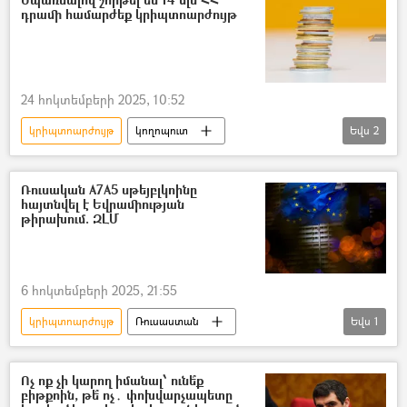
դրամի համարժեք կրիպտոարժույթ
24 հոկտեմբերի 2025, 10:52
կրիպտոարժույթ
կողոպուտ
Եվս
2
Օտարերկրացի
Հայաստան
Ռուսական A7A5 սթեյբլկոինը
հայտնվել է Եվրամիության
թիրախում. ԶԼՄ
6 հոկտեմբերի 2025, 21:55
կրիպտոարժույթ
Ռուսաստան
Եվս
1
Եվրամիություն
Ոչ ոք չի կարող իմանալ՝ ունե՞ք
բիթքոին, թե՞ ոչ․ փոխվարչապետը