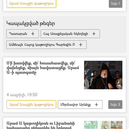
Արամ Առաջին կաթողիկոս
Եվս
1
Հայոց ցեղասպանություն
Կապակցված թեգեր
Դատարան
Հայ Առաքելական Եկեղեցի
Ամենայն Հայոց կաթողիկոս Գարեգին Բ
Մի՛ խռովվեք, մի՛ հուսահատվեք, մի՛
վախեցեք, միայն հավատացե՛ք. Արամ
Ա–ի պատգամը
4 ապրիլի, 19:50
Արամ Առաջին կաթողիկոս
Մերձավոր Արևելք
Եվս
3
Սուրբ հարություն
Սուրբ Զատիկ
Հայ Առաքելական Եկեղեցի
Արամ Ա կաթողիկոսն ու Լիբանանի
նախագահը քննարկել են երկրում