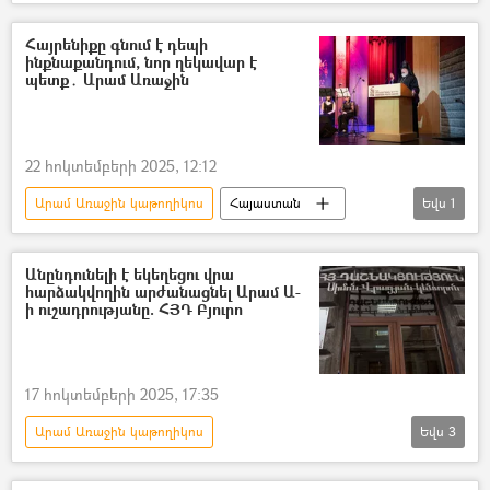
Ադրբեջան
Արցախ
գերի
Հայրենիքը գնում է դեպի
ինքնաքանդում, նոր ղեկավար է
պետք․ Արամ Առաջին
22 հոկտեմբերի 2025, 12:12
Արամ Առաջին կաթողիկոս
Հայաստան
Եվս
1
Սփյուռք
Անընդունելի է եկեղեցու վրա
հարձակվողին արժանացնել Արամ Ա-
ի ուշադրությանը. ՀՅԴ Բյուրո
17 հոկտեմբերի 2025, 17:35
Արամ Առաջին կաթողիկոս
Եվս
3
Հայ Յեղափոխական Դաշնակցություն (ՀՅԴ)