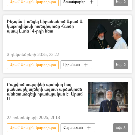
Արամ Առաջին կաթողիկոս
Տեսանյութեր
Եվս
2
Հայաստան
Հայ Առաքելական Եկեղեցի
Ինչպե՞ս է անցել Լիբանանում Արամ Ա
կաթողիկոսի հանդիպումը Հռոմի
պապ Լևոն 14-րդի հետ
3 դեկտեմբերի 2025, 22:22
Արամ Առաջին կաթողիկոս
Լիբանան
Եվս
2
Հռոմի պապ
Հռոմի պապ Լևոն XIV
Բաքվում ապօրինի պահվող հայ
բանտարկյալների ազատ արձակումն
անհետաձգելի հրամայական է. Արամ
Ա
27 հոկտեմբերի 2025, 21:13
Արամ Առաջին կաթողիկոս
Հայաստան
Եվս
3