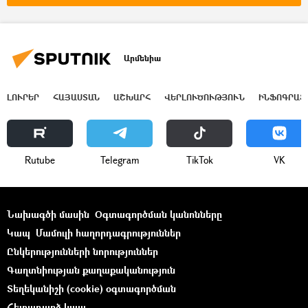
Արմենիա
ԼՈՒՐԵՐ
ՀԱՅԱՍՏԱՆ
ԱՇԽԱՐՀ
ՎԵՐԼՈՒԾՈՒԹՅՈՒՆ
ԻՆՖՈԳՐԱՖ
Rutube
Telegram
ТikТоk
VK
Նախագծի մասին
Օգտագործման կանոնները
Կապ
Մամուլի հաղորդագրություններ
Ընկերությունների նորություններ
Գաղտնիության քաղաքականություն
Տեղեկանիշի (cookie) օգտագործման
Հետադարձ կապ