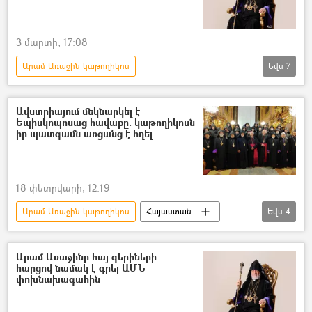
3 մարտի, 17:08
Արամ Առաջին կաթողիկոս
Եվս
7
Իրանի Իսլամական Հանրապետություն
Իսրայել
ԱՄՆ
Ավստրիայում մեկնարկել է
Եպիսկոպոսաց հավաքը. կաթողիկոսն
միջուկային վառելիք
միջուկային ծրագիր
իր պատգամն առցանց է հղել
միջուկային զենք
Միջուկային պայմանագիր
18 փետրվարի, 12:19
Արամ Առաջին կաթողիկոս
Հայաստան
Եվս
4
եպիսկոպոս
կաթողիկոս
Ամենայն Հայոց կաթողիկոս Գարեգին Բ
Արամ Առաջինը հայ գերիների
հարցով նամակ է գրել ԱՄՆ
Ավստրիա
փոխնախագահին