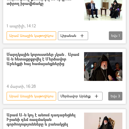
տիրող իրավիճակը
1 ապրիլի, 14:12
Արամ Առաջին կաթողիկոս
Լիբանան
Եվս
1
Ժոզեֆ Աուն
Մարդկային կորուստներ չկան․ Արամ
Ա-ն հետաքրքրվել է Մերձավոր
Արևելքի հայ համայանքներից
4 մարտի, 16:28
Արամ Առաջին կաթողիկոս
Մերձավոր Արևելք
Եվս
3
Լիբանան
Իրանի Իսլամական Հանրապետություն
Արամ Ա–ն կոչ է անում դադարեցնել
Իրանի դեմ ռազմական
Պատերազմ
գործողությունները և բանակցել