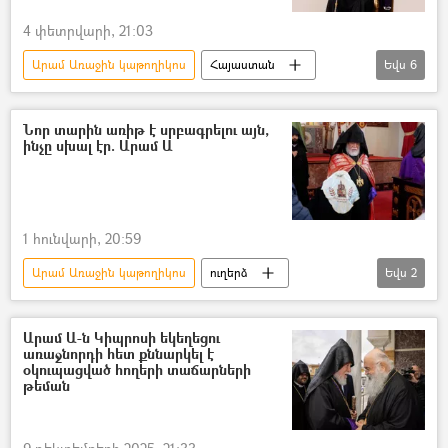
4 փետրվարի, 21:03
Արամ Առաջին կաթողիկոս
Հայաստան
Եվս
6
Արցախ
գերի
Ադրբեջան
Ջեյ Դի Վենս
Ջեյմս Դեյվիդ Վենս
Նոր տարին առիթ է սրբագրելու այն,
ինչը սխալ էր. Արամ Ա
նամակ
1 հունվարի, 20:59
Արամ Առաջին կաթողիկոս
ուղերձ
Եվս
2
Հայաստան
Սփյուռք
Արամ Ա-ն Կիպրոսի եկեղեցու
առաջնորդի հետ քննարկել է
օկուպացված հողերի տաճարների
թեման