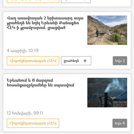
Վաղ առավոտյան 2 երիտասարդ տղա
ջրահեղձ են եղել Երևանի Քանաքեռ
ՀԷԿ-ի ջրամբարում. լրացված
4 ապրիլի, 10:19
Հիդրոէլեկտրակայան (ՀԷԿ)
ջրահեղձ
Եվս
2
Քանաքեռ
Երիտասարդ
Երևանում և 8 մարզում
հոսանքազրկումներ են սպասվում
12 հունվարի, 09:11
Հիդրոէլեկտրակայան (ՀԷԿ)
Եվս
6
Հայաստանի էլեկտրական ցանցեր (ՀԷՑ)