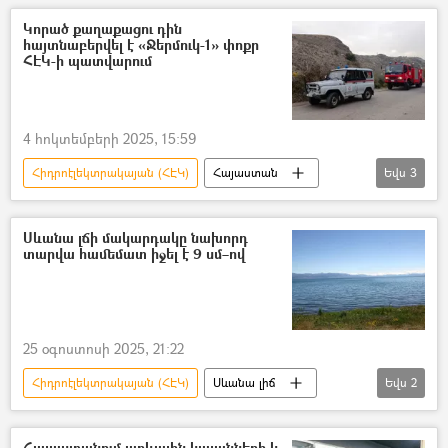
Լույս
էլեկտրաէներգիա
Կորած քաղաքացու դին
հայտնաբերվել է «Ջերմուկ-1» փոքր
Հոսանքազրկում
Երևան
Մարզ
ՀԷԿ-ի պատվարում
4 հոկտեմբերի 2025, 15:59
Հիդրոէլեկտրակայան (ՀԷԿ)
Հայաստան
Եվս
3
Դիակ
Ջերմուկ
փրկարար
Սևանա լճի մակարդակը նախորդ
տարվա համեմատ իջել է 9 սմ–ով
25 օգոստոսի 2025, 21:22
Հիդրոէլեկտրակայան (ՀԷԿ)
Սևանա լիճ
Եվս
2
ջուր
ոռոգում
Հայաստանում արևային կայանների և