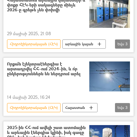
փոքր ՀԷԿ-երի սակագները մինչև
2026-ը գրեթե չեն փոխվի
29 մայիսի 2025, 21:08
Հիդրոէլեկտրակայան (ՀԷԿ)
արևային կայան
Եվս
3
Սակագին
հողմակայան
Հանրային ծառայությունները կարգավորող հանձնաժողով (ՀԾԿՀ)
Որքա՞ն էլեկտրաէներգիա է
արտադրվել ՀՀ–ում 2024–ին, և ո՞ր
ընկերություններն են ներդրում արել
14 մայիսի 2025, 16:24
Հիդրոէլեկտրակայան (ՀԷԿ)
Հայաստան
Եվս
3
էլեկտրաէներգիա
արևային կայան
Մեսրոպ Մեսրոպյան
2025-ին ՀՀ-ում ավելի շատ ատոմային
և արևային էներգիա կլինի, իսկ գազը