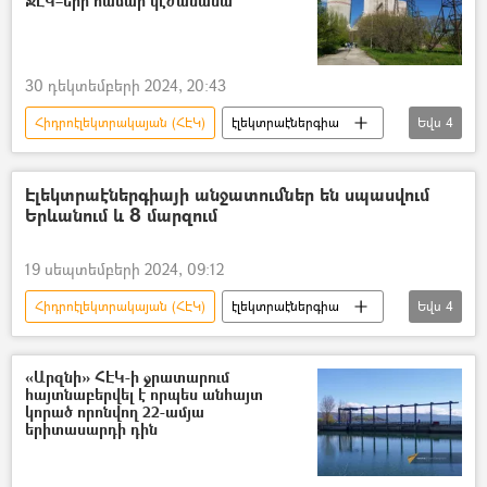
ՋԷԿ–երի համար կէժանանա
30 դեկտեմբերի 2024, 20:43
Հիդրոէլեկտրակայան (ՀԷԿ)
էլեկտրաէներգիա
Եվս
4
ջերմաէլեկտրակայան (ՋԷԿ)
Արևային էներգիա
արևային կայան
Էլեկտրաէներգիայի անջատումներ են սպասվում
Երևանում և 8 մարզում
ատոմակայան
19 սեպտեմբերի 2024, 09:12
Հիդրոէլեկտրակայան (ՀԷԿ)
էլեկտրաէներգիա
Եվս
4
Հայաստանի էլեկտրական ցանցեր (ՀԷՑ)
Լույս
Երևան
Մարզ
«Արզնի» ՀԷԿ-ի ջրատարում
հայտնաբերվել է որպես անհայտ
կորած որոնվող 22-ամյա
երիտասարդի դին