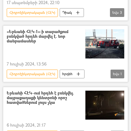
17 սեպտեմբերի 2024, 22:10
Հիդրոէլեկտրակայան (ՀԷԿ)
Դիակ
Եվս
3
տղամարդ
Երիտասարդ
Արզնի
«Երևանի ՀԷԿ-1»-ի տարածքում
բռնկված հրդեհ մարվել է. նոր
մանրամասներ
7 հուլիսի 2024, 13:56
Հիդրոէլեկտրակայան (ՀԷԿ)
հրդեհ
Եվս
1
Երևան
Երևանի ՀԷԿ–ում հրդեհ է բռնկվել.
մայրաքաղաքի կենտրոնի որոշ
հատվածներում լույս չկա
6 հուլիսի 2024, 21:17