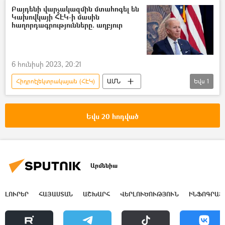
տեսանյութ
Տեսանյութեր
Բայդենի վարչակազմին մտահոգել են
Կախովկայի ՀԷԿ-ի մասին
հաղորդագրությունները. աղբյուր
6 հունիսի 2023, 20:21
Հիդրոէլեկտրակայան (ՀԷԿ)
ԱՄՆ
Եվս
1
Ջո Բայդեն
Եվս 20 հոդված
Արմենիա
ԼՈՒՐԵՐ
ՀԱՅԱՍՏԱՆ
ԱՇԽԱՐՀ
ՎԵՐԼՈՒԾՈՒԹՅՈՒՆ
ԻՆՖՈԳՐԱՖ