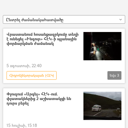
Ընտրել ժամանակահատվածը
Վրաստանում հոսանքազրկումը տեղի
է ունեցել «Ինգուր» ՀԷԿ–ի պլանային
փորձարկման ժամանակ
5 օգոստոսի, 22:40
Հիդրոէլեկտրակայան (ՀԷԿ)
Եվս
3
Վրաստանի Հանրապետություն
Հոսանքազրկում
վթար
Փլուզում «Արգել» ՀԷԿ–ում.
փլատակներից 2 աշխատակցի են
դուրս բերել
15 հուլիսի, 15:18