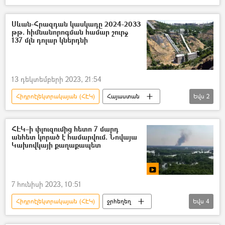
ջերմաէլեկտրակայան (ՋԷԿ)
«Հրազդան» ՋԷԿ
Որոտան
Սևան-Հրազդան կասկադը 2024-2033
թթ. հիմնանորոգման համար շուրջ
էլեկտրաէներգիա
137 մլն դոլար կներդնի
13 դեկտեմբերի 2023, 21:54
Հիդրոէլեկտրակայան (ՀԷԿ)
Հայաստան
Եվս
2
Հրազդան
Սևան–Հրազդան կասկադ
ՀԷԿ–ի փլուզումից հետո 7 մարդ
անհետ կորած է համարվում. Նովայա
Կախովկայի քաղաքապետ
7 հունիսի 2023, 10:51
Հիդրոէլեկտրակայան (ՀԷԿ)
ջրհեղեղ
Եվս
4
Ուկրաինա
գնդակոծություն