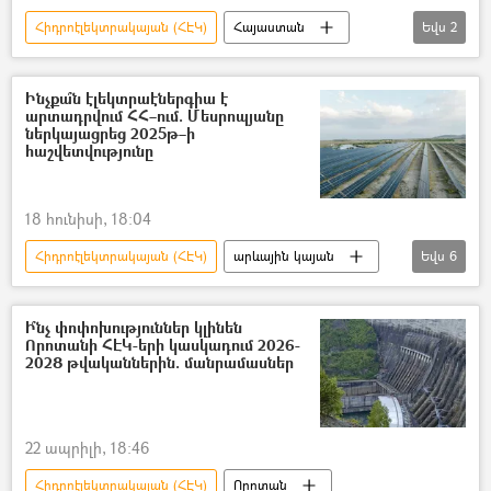
Հիդրոէլեկտրակայան (ՀԷԿ)
Հայաստան
Եվս
2
Կոտայք
Փլուզում
Ինչքա՞ն էլեկտրաէներգիա է
արտադրվում ՀՀ–ում. Մեսրոպյանը
ներկայացրեց 2025թ–ի
հաշվետվությունը
18 հունիսի, 18:04
Հիդրոէլեկտրակայան (ՀԷԿ)
արևային կայան
Եվս
6
«Այգ-1» արևային կայան
Հայաստան
Մեսրոպ Առաքելյան
էլեկտրաէներգիա
Ի՞նչ փոփոխություններ կլինեն
Որոտանի ՀԷԿ-երի կասկադում 2026-
ջերմաէլեկտրակայան (ՋԷԿ)
2028 թվականներին. մանրամասներ
«Հրազդան» ՋԷԿ
22 ապրիլի, 18:46
Հիդրոէլեկտրակայան (ՀԷԿ)
Որոտան