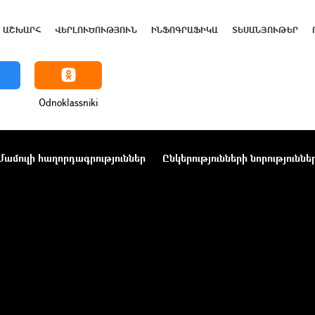
ԱՇԽԱՐՀ
ՎԵՐԼՈՒԾՈՒԹՅՈՒՆ
ԻՆՖՈԳՐԱՖԻԿԱ
ՏԵՍԱՆՅՈՒԹԵՐ
Odnoklassniki
Մամուլի հաղորդագրություններ
Ընկերությունների նորություննե