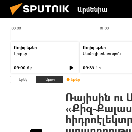
Արմենիա
00:00
01:00
Ուղիղ եթեր
Ուղիղ եթեր
Լուրեր
Մամուլի տեսություն
09:00
09:35
6 ր
4 ր
Երեկ
Այսօր
Եթեր
Ռայիսին ու 
«Քիզ-Քալաս
հիդրոէլեկտ
արարողությ