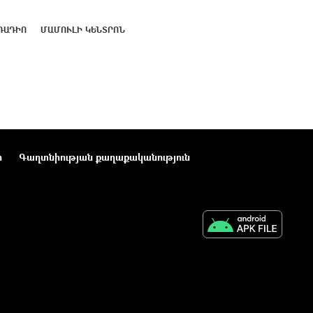
ՌԱԴԻՈ
ՄԱՄՈՒԼԻ ԿԵՆՏՐՈՆ
ր
Գաղտնիության քաղաքականություն