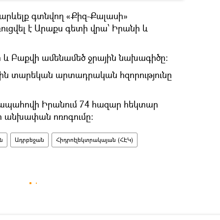
-արևելք գտնվող «Քիզ-Քալասի»
ւցվել է Արաքս գետի վրա՝ Իրանի և
ի և Բաքվի ամենամեծ ջրային նախագիծը։
ջին տարեկան արտադրական հզորությունը
կապահովի Իրանում 74 հազար հեկտար
ի անխափան ոռոգումը։
ն
Ադրբեջան
Հիդրոէլեկտրակայան (ՀԷԿ)