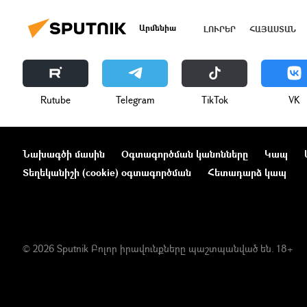
Արմենիա
ԼՈՒՐԵՐ
ՀԱՅԱՍՏԱՆ
Rutube
Telegram
ТikТоk
VK
Նախագծի մասին
Օգտագործման կանոնները
Կապ
Տեղեկանիշի (cookie) օգտագործման
Հետադարձ կապ
© 2026 Sputnik Բոլոր իրավունքները պաշտպանված են. 18+