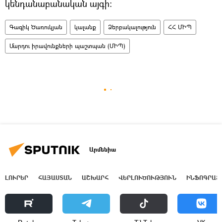
կենդանաբանական այգի:
Գագիկ Ծառուկյան
կալանք
Ձերբակալություն
ՀՀ ՄԻՊ
Մարդու իրավունքների պաշտպան (ՄԻՊ)
Արմենիա
ԼՈՒՐԵՐ
ՀԱՅԱՍՏԱՆ
ԱՇԽԱՐՀ
ՎԵՐԼՈՒԾՈՒԹՅՈՒՆ
ԻՆՖՈԳՐԱՖ