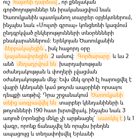
ուշ
հայտնի դարձավ
, որ քննչական
գործողություններ են իրականացվում նաև
Ծառուկյանին պատկանող տարբեր օբյեկտներում,
ինչպես նաև «Մուլտի գրուպ» կոնցեռնի կազմում
ընդգրկված ընկերությունների տնօրենների
բնակարաններում։ Երեկոյան Ծառուկյանին
ձերբակալեցին
, իսկ հաջորդ օրը
կալանավորեցին 
2 ամսով։
Գործարարը
և ևս 2
անձ
մեղադրվում են
խարդախության
օժանդակության և փողերի լվացման
օժանդակության մեջ։ Եվս մեկ գործ էլ հարուցվել է
վայրի կենդանի կամ թռչուն ապօրինի որսալու
դեպքի առթիվ: Դրա շրջանակում
Ծառուկյանի 
տնից առգրավվել են 
տարբեր կենդանիների և
թռչունների 190 հատ խրտվիլակ, ինչպես նաև 3
առյուծ (որոնցից մեկը չի արթնացել`
սատկել է
) և 1
վագր, որոնք ճանաչվել են որպես իրեղեն
ապացույց և տեղափոխվել Երևանի