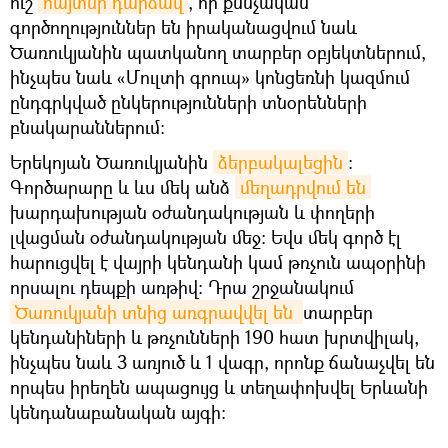
ուշ
հայտնի դարձավ
, որ քննչական
գործողություններ են իրականացվում նաև
Ծառուկյանին պատկանող տարբեր օբյեկտներում,
ինչպես նաև «Մուլտի գրուպ» կոնցեռնի կազմում
ընդգրկված ընկերությունների տնօրենների
բնակարաններում։
Երեկոյան Ծառուկյանին
ձերբակալեցին
։
Գործարարը և ևս մեկ անձ
մեղադրվում են
խարդախության օժանդակության և փողերի
լվացման օժանդակության մեջ։ Եվս մեկ գործ էլ
հարուցվել է վայրի կենդանի կամ թռչուն ապօրինի
որսալու դեպքի առթիվ: Դրա շրջանակում
Ծառուկյանի տնից առգրավվել են 
տարբեր
կենդանիների և թռչունների 190 հատ խրտվիլակ,
ինչպես նաև 3 առյուծ և 1 վագր, որոնք ճանաչվել են
որպես իրեղեն ապացույց և տեղափոխվել Երևանի
կենդանաբանական այգի: