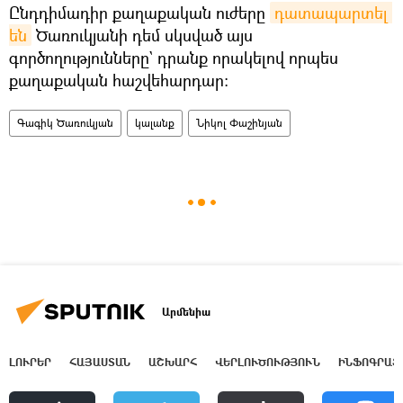
Ընդդիմադիր քաղաքական ուժերը
դատապարտել 
են
Ծառուկյանի դեմ սկսված այս
գործողությունները` դրանք որակելով որպես
քաղաքական հաշվեհարդար։
Գագիկ Ծառուկյան
կալանք
Նիկոլ Փաշինյան
Արմենիա
ԼՈՒՐԵՐ
ՀԱՅԱՍՏԱՆ
ԱՇԽԱՐՀ
ՎԵՐԼՈՒԾՈՒԹՅՈՒՆ
ԻՆՖՈԳՐԱՖ