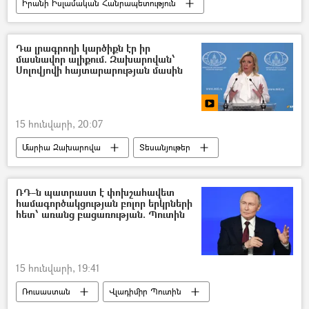
Իրանի Իսլամական Հանրապետություն
ԱՄՆ
պատժամիջոցներ
Դա լրագրողի կարծիքն էր իր
մասնավոր ալիքում. Զախարովան՝
Սոլովյովի հայտարարության մասին
15 հունվարի, 20:07
Մարիա Զախարովա
Տեսանյութեր
Վլադիմիր Սոլովյով
Հայաստան
Ռուսաստան
ՌԴ–ն պատրաստ է փոխշահավետ
համագործակցության բոլոր երկրների
հետ՝ առանց բացառության. Պուտին
15 հունվարի, 19:41
Ռուսաստան
Վլադիմիր Պուտին