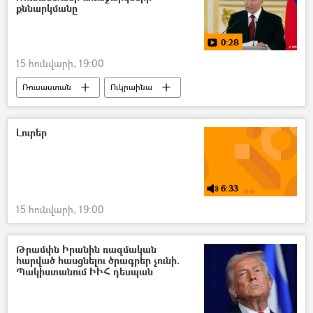
քննարկմանը
0:28
15 հունվարի, 19:00
Ռուսաստան
Ուկրաինա
Վլադիմիր Պուտին
ԱՄՆ
Եվրոպա
տեսանյութ
Տեսանյութեր
Լուրեր
6:33
15 հունվարի, 19:00
Թրամփն Իրանին ռազմական
հարված հասցնելու ծրագրեր չունի.
Պակիստանում ԻԻՀ դեսպան