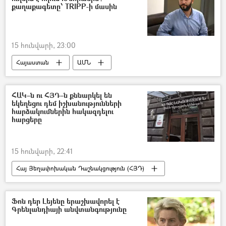
քաղաքագետը՝ TRIPP-ի մասին
15 հունվարի, 23:00
Հայաստան
ԱՄՆ
Իրանի Իսլամական Հանրապետություն
Արարատ Միրզոյան
Մարկո Ռուբիո
ՀԱԿ–ն ու ՀՅԴ–ն քննարկել են
եկեղեցու դեմ իշխանությունների
Բենիամին Մաթևոսյան
հարձակումներին հակազդելու
հարցերը
15 հունվարի, 22:41
Հայ Յեղափոխական Դաշնակցություն (ՀՅԴ)
Հայ ազգային կոնգրես (ՀԱԿ)
Հայ Առաքելական Եկեղեցի
Ֆոն դեր Լեյենը երաշխավորել է
Գրենլանդիայի անվտանգությունը
Ազգային ժողովի ընտրություններ