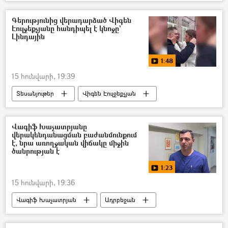
Դեսպան
համագործակցություն
Գերությունից վերադարձած Վիգեն
Էուլջեքչյանը հանդիպել է կնոջը`
Լինդային
1:48
15 հունվարի, 19:39
Տեսանյութեր
Վիգեն Էուլջեքչյան
Կին
գերի
Ադրբեջան
Վագիֆ Խաչատրյանը
վերակենդանացման բաժանմունքում
է, նրա առողջական վիճակը միջին
ծանրության է
1:23
15 հունվարի, 19:36
Վագիֆ Խաչատրյան
Ադրբեջան
Հայաստան
բժիշկ
գերի