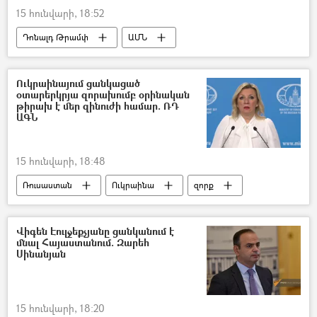
15 հունվարի, 18:52
Դոնալդ Թրամփ
ԱՄՆ
Իրանի Իսլամական Հանրապետություն
Պակիստան
Դեսպան
Ուկրաինայում ցանկացած
օտարերկրյա զորախումբ օրինական
թիրախ է մեր զինուժի համար. ՌԴ
ԱԳՆ
15 հունվարի, 18:48
Ռուսաստան
Ուկրաինա
զորք
Մարիա Զախարովա
Մեծ Բրիտանիա
Վիգեն Էուլջեքչյանը ցանկանում է
մնալ Հայաստանում. Զարեհ
Սինանյան
15 հունվարի, 18:20