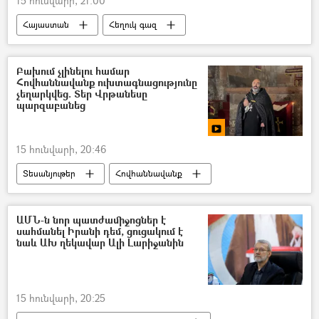
15 հունվարի, 21:00
Հայաստան
Հեղուկ գազ
թանկացում
Սուրեն Պարսյան
գին
Վերին Լարս
Ռուսաստան
բենզին
Բախում չլինելու համար
Հովհաննավանք ուխտագնացությունը
Ադրբեջան
չեղարկվեց. Տեր Վրթանեսը
պարզաբանեց
15 հունվարի, 20:46
Տեսանյութեր
Հովհաննավանք
Տեր Վրթանես քահանա Բաղալյան
միասնական աղոթք
ԱՄՆ-ն նոր պատժամիջոցներ է
սահմանել Իրանի դեմ, ցուցակում է
նաև ԱԽ ղեկավար Ալի Լարիջանին
15 հունվարի, 20:25