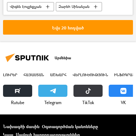
Վիգեն Էուլջեքչյան
Զարեհ Սինանյան
Բաքու
գերի
Հայաստան
Ադրբեջան
հայ-ադրբեջանական
Եվս 20 հոդված
Արմենիա
ԼՈՒՐԵՐ
ՀԱՅԱՍՏԱՆ
ԱՇԽԱՐՀ
ՎԵՐԼՈՒԾՈՒԹՅՈՒՆ
ԻՆՖՈԳՐԱՖ
Rutube
Telegram
ТikТоk
VK
Նախագծի մասին
Օգտագործման կանոնները
Կապ
Մամուլի հաղորդագրություններ