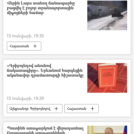
Վերին Լարս տանող ճանապարհը
բացվել է բոլոր տրանսպորտային
միջոցների համար
15 հունվարի, 19:35
Հայաստան
Վրաստանի Հանրապետություն
Վերին Լարս
Լարս
բեռնատար
«Գրիբոյեդով անունով
ճակատագիրը». Երևանում հարգեցին
ականավոր դրամատուրգի հիշատակը
15 հունվարի, 19:29
Ալեքսանդր Գրիբոյեդով
Հայաստան
Երևան
գիրք
Պուտինն առաջարկում է վերադառնալ
Ռուսաստանի առաջարկների