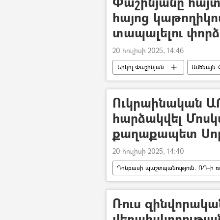
Փաշինյանը հայտ
հայոց կաթողիկո
տապալելու փորձ 
20 հուլիսի 2025, 14:46
Նիկոլ Փաշինյան
Ամենայն 
Մայր Աթոռ Սուրբ Էջմիածին
Ուկրաինական ԱԹ
հարձակվել Մոսկ
քաղաքապետ Սոբ
20 հուլիսի 2025, 14:40
Դոնբասի պաշտպանություն. ՌԴ–ի ռ
անօդաչու թռչող սարք (ԱԹՍ)
Ուկրաինա
Ռուս զինվորակա
վերահսկողությա