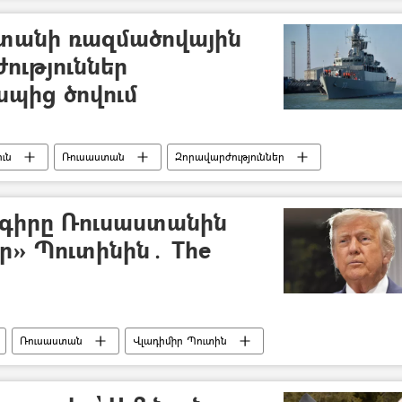
ստանի ռազմածովային
ություններ
պից ծովում
ւն
Ռուսաստան
Զորավարժություններ
գիրը Ռուսաստանին
եր» Պուտինին․ The
Ռուսաստան
Վլադիմիր Պուտին