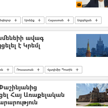
նգեզուր
Սյունիք
Հայաստան
Ադրբեջան
Ռուբեն Մելքոնյան (թուրքագետ)
ամենեիի ավագ
ելել է Կրեմլ
ւն
Ռուսաստան
Վլադիմիր Պուտին
ջուկային ծրագիր
Փաշինյանից
յցել Հայ Առաքելական
արարություն