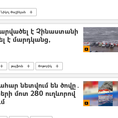
Նիկոլ Փաշինյան
հարվածել է Չինաստանի
ել է մարդկանց,
թայֆուն
Փոթորիկ
հար նետվում են ծովը․
երի մոտ 280 ուղևորով
ւմ