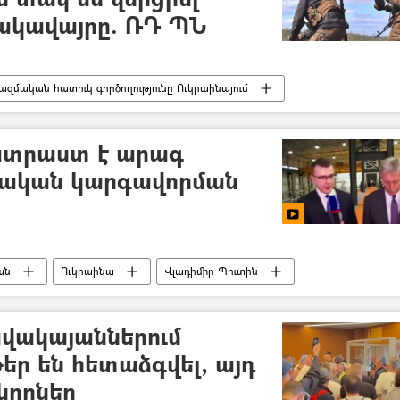
ակավայրը. ՌԴ ՊՆ
ազմական հատուկ գործողությունը Ուկրաինայում
Պատերազմ
Դոնեցկ
ատրաստ է արագ
ինական կարգավորման
ան
Ուկրաինա
Վլադիմիր Պուտին
վակայաններում
եր են հետաձգվել, այդ
կողներ