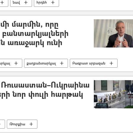
նավ
հրդեհ
մի մարմին, որը
 բանտարկյալների
նն առաջարկ ունի
րկյալ
քաղբանտարկյալ
Բագրատ սրբազան
ան
Հայաստան
ա Ռուսաստան–Ուկրաինա
երի նոր փուլի հարթակ
Թուրքիա