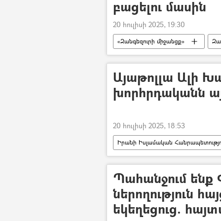
բացելու մասին
20 հուլիսի 2025, 19:30
«Զանգեզուրի միջանցք»
Զա
Թուրքիա
պանթուրքիզմ
Այաթոլլա Ալի Խ
խորհրդականն այց
20 հուլիսի 2025, 18:53
Իրանի Իսլամական Հանրապետությո
Այաթոլլա Ալի Խամենեի
մի
Պահանջում ենք 
ներողություն հա
եկեղեցուց. հայտ