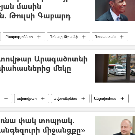
յան մասին
ն. Թուլսի Գաբարդ
Ընտրություններ
Դոնալդ Թրամփ
Ռուսաստան
վտովթար Արագածոտնի
ափահասներից մեկը
ավտովթար
ավտոմեքենա
Անչափահաս
ռնա փակ տոպրակ.
անգեզուրի միջանցքը»