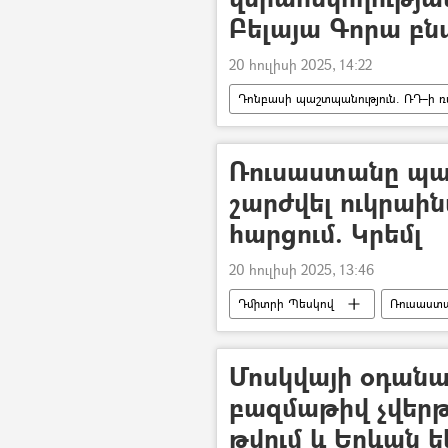
Բելայա Գորա բն
20 հուլիսի 2025, 14:22
Դոնբասի պաշտպանություն. ՌԴ–ի ռ
Ռուսաստան
Ուկրաինա
Ռուսաստանը պ
շարժվել ուկրա
հարցում. Կրեմլ
20 հուլիսի 2025, 13:46
Դմիտրի Պեսկով
Ռուսաստ
Մոսկվայի օդանա
բազմաթիվ չվերթ
թվում և Երևան ե