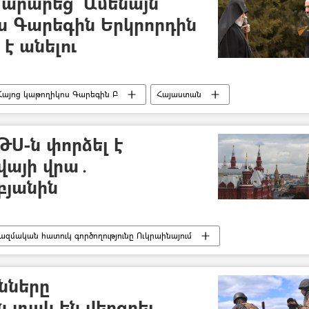
արարեց` Ամենայն
ս Գարեգին Երկրորդին
է անելու
Հայոց կաթողիկոս Գարեգին Բ
Հայաստան
Ս-ն փորձել է
վայի վրա․
յանին
ազմական հատուկ գործողությունը Ուկրաինայում
Մոսկվա
թռիչք
Սերգեյ Սոբյանին
նները
ն տակ են վերցրել