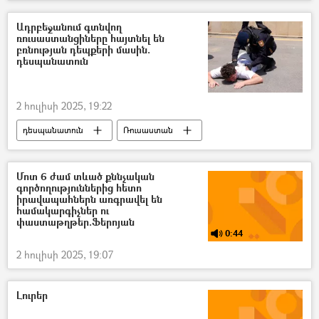
Նարեկ Կարապետյան
Սամվել Կարապետյան
էլեկտրաէներգիա
Ադրբեջանում գտնվող
ռուսաստանցիները հայտնել են
Սակագին
Նիկոլ Փաշինյան
բռնության դեպքերի մասին.
դեսպանատուն
2 հուլիսի 2025, 19:22
դեսպանատուն
Ռուսաստան
Բաքու
Ադրբեջան
Մոտ 6 ժամ տևած քննչական
գործողություններից հետո
իրավապահներն առգրավել են
համակարգիչներ ու
փաստաթղթեր.Ֆերոյան
0:44
2 հուլիսի 2025, 19:07
Լուրեր