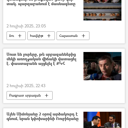
տակ. պարզաբանում է մասնագետը
2 հուլիսի 2025, 23:05
ձու
հավկիթ
Հայաստան
Սերգեյ Ստեփանյան
թռչնաբուծարան
Գներ
Սուտ են լուրերը, թե սրբազաններից
մեկի առողջական վիճակի վատացել
է. փաստաբանն այցելել է ՔԿՀ
2 հուլիսի 2025, 22:43
Բագրատ սրբազան
Միքայել արքեպիսկոպոս Աջապահյան
փաստաբան
Ալեն Սիմոնյանը 2 օրով արձակուրդ է
գնում, նրան կփոխարինի Ռուբինյանը
Քրեակատարողական հիմնարկ (ՔԿՀ)