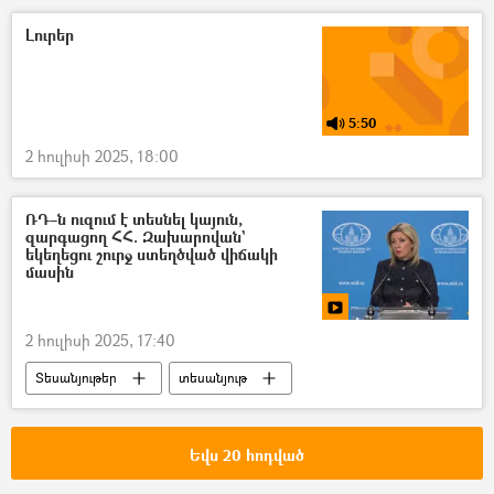
Հայաստան
Ագնեսա Խամոյան
Լուրեր
5:50
2 հուլիսի 2025, 18:00
ՌԴ–ն ուզում է տեսնել կայուն,
զարգացող ՀՀ. Զախարովան`
եկեղեցու շուրջ ստեղծված վիճակի
մասին
2 հուլիսի 2025, 17:40
Տեսանյութեր
տեսանյութ
Մարիա Զախարովա
Հայ Առաքելական Եկեղեցի
Ռուսաստան
Եվս 20 հոդված
Հայաստան