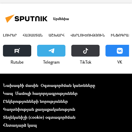
Արմենիա
ԼՈՒՐԵՐ
ՀԱՅԱՍՏԱՆ
ԱՇԽԱՐՀ
ՎԵՐԼՈՒԾՈՒԹՅՈՒՆ
ԻՆՖՈԳՐԱՖ
Rutube
Telegram
ТikТоk
VK
Նախագծի մասին
Օգտագործման կանոնները
Կապ
Մամուլի հաղորդագրություններ
Ընկերությունների նորություններ
Գաղտնիության քաղաքականություն
Տեղեկանիշի (cookie) օգտագործման
Հետադարձ կապ