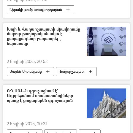
Շիրակի թեմի առաջնորդարան
Միքայել արքեպիսկոպոս Աջապահյան
փաստաբան
ՀՀ դատախազություն
Խոյի և Վաղարշապատի միավորումը
մաքուր քաղաքական ակտ է.
Քրեական գործ
քաղաքագետը բացատրել է
նպատակը
2 հուլիսի 2025, 20:52
Սուրեն Սուրենյանց
Վաղարշապատ
Խոյ
Էջմիածին
համայնքների խոշորացում
ՌԴ ԱԳՆ-ն զգուշացնում է`
Ադրբեջանում ռուսաստանցիները
պետք է ցուցաբերեն զգուշություն
2 հուլիսի 2025, 20:31