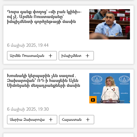
Դեսպան
Թուրքիա
Դուրս գանք փողոց` «մի բան կլինի»-
ով չէ. Արմեն Ռուստամյանը`
իմպիչմենտի գործընթացի մասին
6 մայիսի 2025, 19:44
Արմեն Ռուստամյան
իմպիչմենտ
Նիկոլ Փաշինյան
ընդդիմություն
«Պատիվ ունեմ» դաշինք
Խոսնակի կերպարին չեն սազում․
Զախարովան՝ ՌԴ-ի հասցեին Ալեն
«Հայաստան» դաշինք
Սիմոնյանի մեղադրանքների մասին
6 մայիսի 2025, 19:30
Մարիա Զախարովա
Հայաստան
Ռուսաստան
Ալեն Սիմոնյան