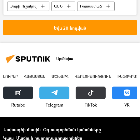
Յուրի Ուշակով
ԱՄՆ
Ռուսաստան
բանակցություններ
Եվս 20 հոդված
Արմենիա
ԼՈՒՐԵՐ
ՀԱՅԱՍՏԱՆ
ԱՇԽԱՐՀ
ՎԵՐԼՈՒԾՈՒԹՅՈՒՆ
ԻՆՖՈԳՐԱՖ
Rutube
Telegram
ТikТоk
VK
Նախագծի մասին
Օգտագործման կանոնները
Կապ
Մամուլի հաղորդագրություններ