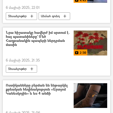
4:43
6 մայիսի 2025, 22:01
Տեսանյութեր
Անմահ գունդ
Ռուսաստան
ուղղաթիռ
Նրա հիշատակը հավերժ իմ սրտում է.
հայ պատանիները` Մեծ
Հաղթանակին պապերի ներդրման
մասին
2:50
6 մայիսի 2025, 21:35
Տեսանյութեր
Հայրենական մեծ պատերազմ
հայ
պատանի
Ոստիկանները բերման են ենթարկել
քրեական հեղինակություն «Արտյոմ
Կանևսկոյին» և ևս 4 անձի
6 մայիսի 2025, 21:06