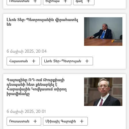
Ռուսաստան
Եվրոպա
գազ
էներգակիր
Լևոն Տեր-Պետրոսյանին վիրահատել
են
6 մայիսի 2025, 20:04
Հայաստան
Լևոն Տեր–Պետրոսյան
վիրահատություն
«Աստղիկ» բժշկական կենտրոն
Գալուզինը ՌԴ-ում Թուրքիայի
դեսպանի հետ քննարկել է
Հարավային Կովկասում տիրող
իրավիճակը
6 մայիսի 2025, 20:01
Ռուսաստան
Միխայիլ Գալուզին