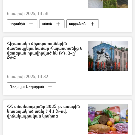
6 մայիսի 2025, 18:58
նորածին
անուն
ազգանուն
Հայաստան
Հիշատակի միջոցառումներին
մասնակցելու համար Հայաստանից 6
վետերան հրավիրված են ՌԴ, 2–ը`
ՉԺՀ
6 մայիսի 2025, 18:32
Ռոզալյա Աբգարյան
Հայրենական մեծ պատերազմ
Հայրենական մեծ պատերազմի վետերան
ՀՀ տնտեսությունը 2025 թ. առաջին
եռամսյակում աճել է 4.1 %–ով.
Ռուսաստան
Մոսկվա
Չինաստան
վիճակագրական կոմիտե