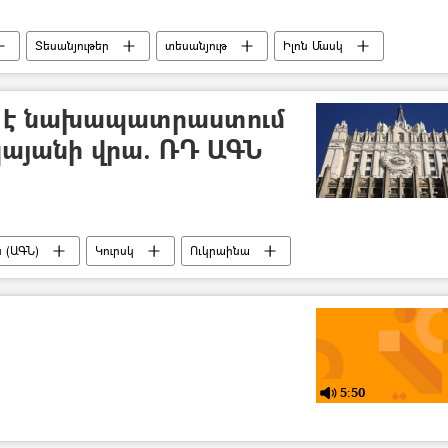
Տեսանյութեր
տեսանյութ
Իլոն Մասկ
մ է նախապատրաստում
այանի վրա. ՌԴ ԱԳՆ
 (ԱԳՆ)
Կուրսկ
Ուկրաինա
ՄԱԳԱՏԷ
Ռաֆայել Գրոսի
ազմական հատուկ գործողությունը Ուկրաինայում
5:50