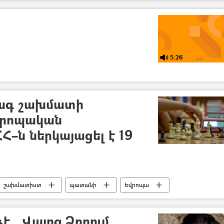
5:26
րագ շախմատի
վրոպական
ՀՀ–ն ներկայացել է 19
շախմատիստ
պատանի
Եվրոպա
է․ Վայոց Ձորում