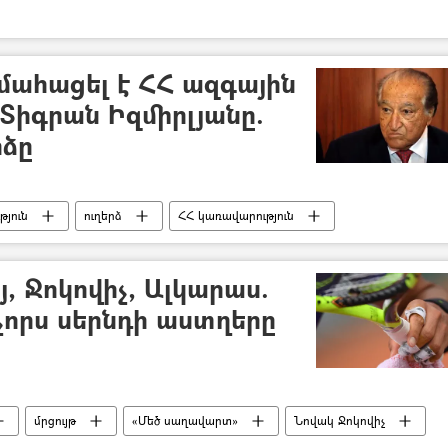
մահացել է ՀՀ ազգային
 Տիգրան Իզմիրլյանը.
րձը
թյուն
ուղերձ
ՀՀ կառավարություն
լյան» ԲԿ
, Ջոկովիչ, Ալկարաս.
չորս սերնդի աստղերը
մրցույթ
«Մեծ սաղավարտ»
Նովակ Ջոկովիչ