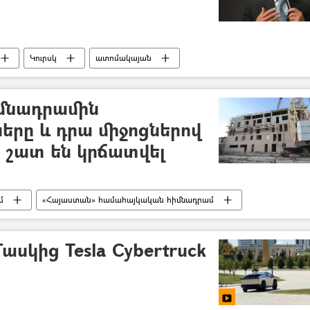
Կուրսկ
ատոմակայան
Ուկրաինա
Ռուսաստան
ազմական հատուկ գործողությունը Ուկրաինայում
մնադրամին
երը և դրա միջոցներով
ը շատ են կրճատվել
մ
«Հայաստան» համահայկական հիմնադրամ
ասկից Tesla Cybertruck