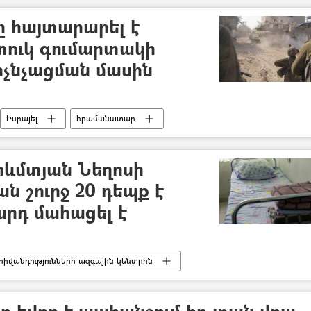
ը հայտարարել է
տուկ գումարտակի
չնչացման մասին
Իսրայել
հրամանատար
 (ԱԳՆ)
գնդակոծություն
րևմտյան Նեղոսի
ն շուրջ 20 դեպք է
արդ մահացել է
հիվանդությունների ազգային կենտրոն
արակ
վարակաբան
վիրուս