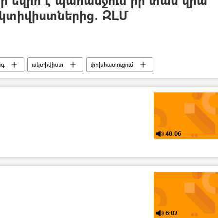
ր եվրո է պահանջում իր տան վրա
ակտիվիստներից. ԶԼՄ
րգ
ակտիվիստ
փոխհատուցում
40:06
6:02