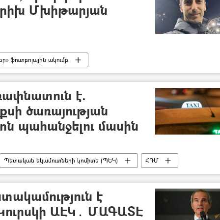
նրիխ Մխիթարյան
եր» ֆուտբոլային ակումբ
ռափնատուն է.
քսի ծառայության
ոն պահանջելու մասին
Պետական եկամուտների կոմիտե (ՊԵԿ)
ՀԴՄ
հագն Սահակյան
տակամություն է
 Կուրսկի ԱԷԿ․ ՄԱԳԱՏԷ