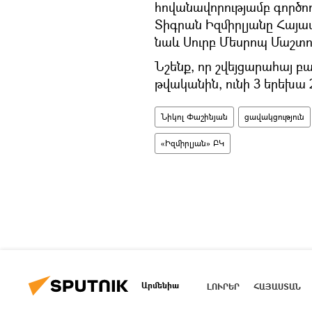
հովանավորությամբ գործող
Տիգրան Իզմիրլյանը Հայա
նաև Սուրբ Մեսրոպ Մաշտո
Նշենք, որ շվեյցարահայ բա
թվականին, ունի 3 երեխա 2
Նիկոլ Փաշինյան
ցավակցություն
«Իզմիրլյան» ԲԿ
Արմենիա
ԼՈՒՐԵՐ
ՀԱՅԱՍՏԱՆ