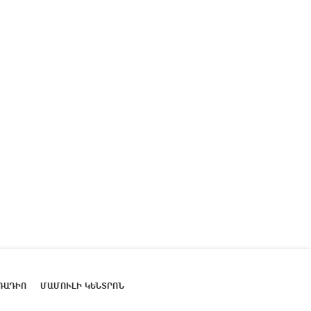
ՌԱԴԻՈ
ՄԱՄՈՒԼԻ ԿԵՆՏՐՈՆ