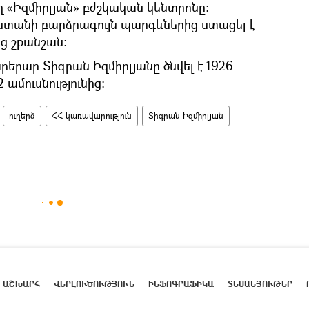
 «Իզմիրլյան» բժշկական կենտրոնը:
ստանի բարձրագույն պարգևներից ստացել է
ց շքանշան:
րերար Տիգրան Իզմիրլյանը ծնվել է 1926
 ամուսնությունից։
ուղերձ
ՀՀ կառավարություն
Տիգրան Իզմիրլյան
ԱՇԽԱՐՀ
ՎԵՐԼՈՒԾՈՒԹՅՈՒՆ
ԻՆՖՈԳՐԱՖԻԿԱ
ՏԵՍԱՆՅՈՒԹԵՐ