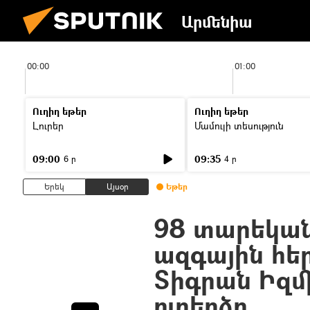
Արմենիա
00:00
01:00
Ուղիղ եթեր
Ուղիղ եթեր
Լուրեր
Մամուլի տեսություն
09:00
09:35
6 ր
4 ր
Երեկ
Այսօր
Եթեր
98 տարեկան
ազգային հե
Տիգրան Իզմ
ուղերձը