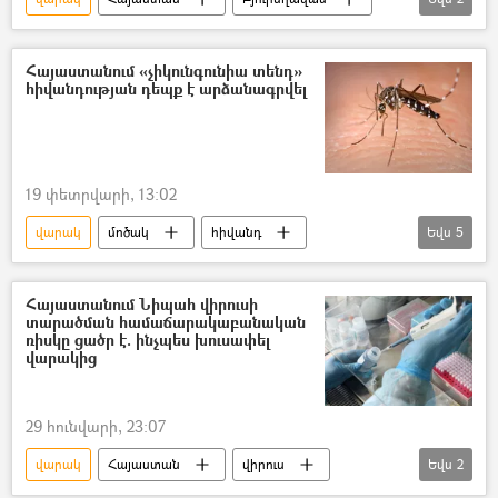
համաճարակ
Հիվանդությունների վերահսկման և կանխարգելման ազգային կենտրոն
Հայաստանում «չիկունգունիա տենդ»
հիվանդության դեպք է արձանագրվել
19 փետրվարի, 13:02
վարակ
մոծակ
հիվանդ
Եվս
5
հիվանդություն
Չիկունգունիա տենդ
Արևմտյան Նեղոսի տենդ
Հայաստանում Նիպահ վիրուսի
տարածման համաճարակաբանական
Միջերկրածովյան տենդ
դեղին տենդ
ռիսկը ցածր է. ինչպես խուսափել
վարակից
29 հունվարի, 23:07
վարակ
Հայաստան
վիրուս
Եվս
2
հիվանդություն