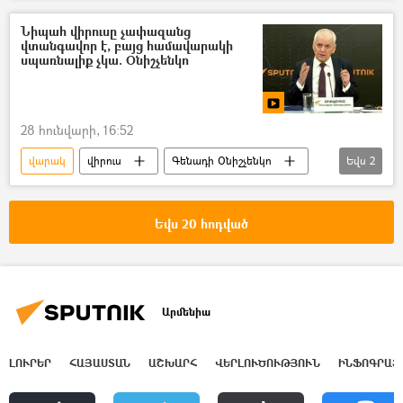
Հիվանդությունների վերահսկման և կանխարգելման ազգային կենտրոն
Նիպահ վիրուսը չափազանց
վտանգավոր է, բայց համավարակի
սպառնալիք չկա. Օնիշչենկո
28 հունվարի, 16:52
վարակ
վիրուս
Գենադի Օնիշչենկո
Եվս
2
տեսանյութ
Տեսանյութեր
Եվս 20 հոդված
Արմենիա
ԼՈՒՐԵՐ
ՀԱՅԱՍՏԱՆ
ԱՇԽԱՐՀ
ՎԵՐԼՈՒԾՈՒԹՅՈՒՆ
ԻՆՖՈԳՐԱՖ