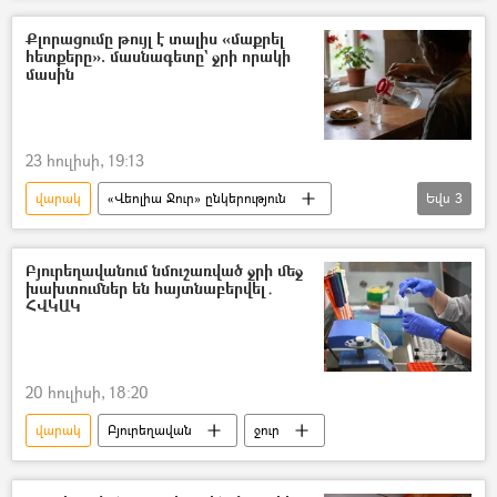
Քլորացումը թույլ է տալիս «մաքրել
հետքերը». մասնագետը` ջրի որակի
մասին
23 հուլիսի, 19:13
վարակ
«Վեոլիա Ջուր» ընկերություն
Եվս
3
լաբորատորիա
ջուր
Բյուրեղավան
Բյուրեղավանում նմուշառված ջրի մեջ
խախտումներ են հայտնաբերվել․
ՀՎԿԱԿ
20 հուլիսի, 18:20
վարակ
Բյուրեղավան
ջուր