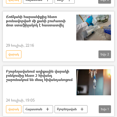
մեղվաբույծ
փառատոն
ապրանքանիշ
հիվանդություն
Ճոճկանի հարսանիքից հետո
թունավորված մի քանի բուժառուի
Տիգրան Սեդրակյան
մոտ ստաֆիլակոկ է հաստատվել
29 հուլիսի, 22:16
վարակ
Եվս
2
Հիվանդությունների վերահսկման և կանխարգելման ազգային կենտրոն
թունավորում
Բյուրեղավանում աղիքային վարակի
բռնկումից հետո 2 հիվանդ
շարունակում են մնալ հիվանդանոցում
24 հուլիսի, 19:05
վարակ
Հայաստան
Բյուրեղավան
Եվս
1
հիվանդ