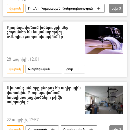
վարակ
Իրանի Իսլամական Հանրապետություն
Եվս
3
համաճարակ
Հայաստան
Գենադի Օնիշչենկո
Բյուրեղավանում խմելու ջրի մեջ
շեղումներ են հայտնաբերվել․
«Վեոլիա ջուրը» սխալվո՞ւմ էր
28 ապրիլի, 12:01
վարակ
Բյուրեղավան
ջուր
Ախտանշանները բնորոշ են աղիքային
վարակին. Բյուրեղավանում
հոսպիտալացվածների թիվն
ավելացել է
22 ապրիլի, 17:57
վարակ
Հայաստան
Բյուրեղավան
Եվս
2