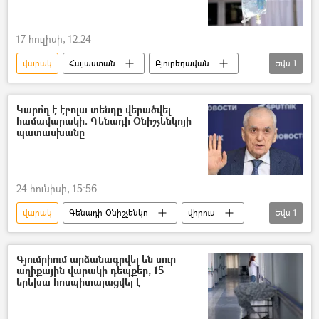
17 հուլիսի, 12:24
վարակ
Հայաստան
Բյուրեղավան
Եվս
1
հիվանդանոց
Կարո՞ղ է էբոլա տենդը վերածվել
համավարակի. Գենադի Օնիշչենկոյի
պատասխանը
24 հունիսի, 15:56
վարակ
Գենադի Օնիշչենկո
վիրուս
Եվս
1
Էբոլա
Գյումրիում արձանագրվել են սուր
աղիքային վարակի դեպքեր, 15
երեխա հոսպիտալացվել է