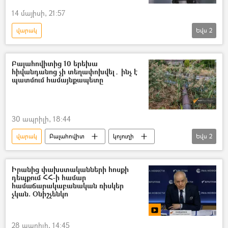
14 մայիսի, 21:57
վարակ
Եվս
2
Հիվանդությունների վերահսկման և կանխարգելման ազգային կենտրոն
Գյումրի
Բալահովիտից 10 երեխա
հիվանդանոց չի տեղափոխվել․ ինչ է
պատմում համայնքապետը
30 ապրիլի, 18:44
վարակ
Բալահովիտ
կոյուղի
Եվս
2
ջրատար
Ջրային կոմիտե
Իրանից փախստականների հոսքի
դեպքում ՀՀ-ի համար
համաճարակաբանական ռիսկեր
չկան. Օնիշչենկո
28 ապրիլի, 14:45