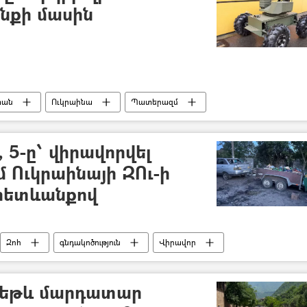
ենքի մասին
տան
Ուկրաինա
Պատերազմ
, 5-ը՝ վիրավորվել
 Ուկրաինայի ԶՈւ-ի
 հետևանքով
Զոհ
գնդակոծություն
Վիրավոր
ազմական հատուկ գործողությունը Ուկրաինայում
թեթև մարդատար