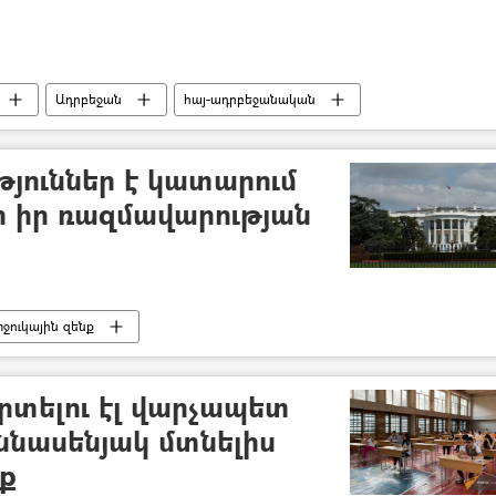
Ադրբեջան
հայ-ադրբեջանական
յուններ է կատարում
քի իր ռազմավարության
իջուկային զենք
րտելու էլ վարչապետ
ննասենյակ մտնելիս
՛ք