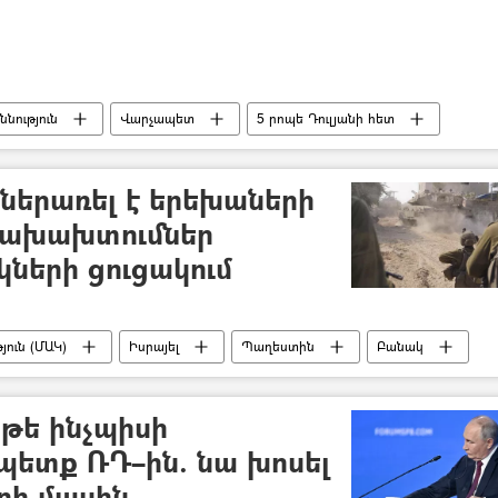
ննություն
Վարչապետ
5 րոպե Դուլյանի հետ
ներառել է երեխաների
վախախտումներ
ների ցուցակում
ուն (ՄԱԿ)
Իսրայել
Պաղեստին
Բանակ
 թե ինչպիսի
պետք ՌԴ–ին. նա խոսել
րի մասին