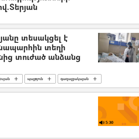
ով.Տերյան
անը տեսակցել է
նապարհին տեղի
ւնից տուժած անձանց
եսյան
պայթյուն
գազալցակայան
5:30