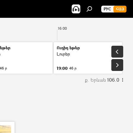
РУС
ՀԱՅ
16:00
 եթեր
Ուղիղ եթեր
ր
Լուրեր
19:00
46 ր
46 ր
ք. Երևան
106.0