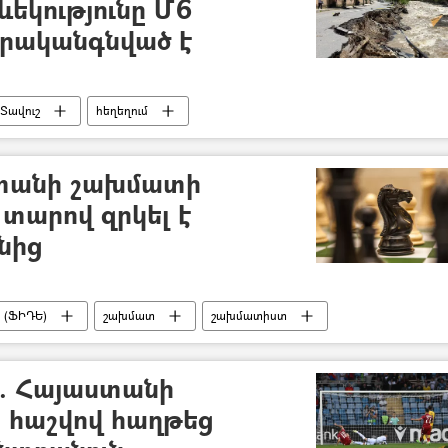
ևեկությունը Մ6
վերականգնված է
Տավուշ
հեղեղում
տանի շախմատի
 տարով զրկել է
նից
 (ՖԻԴԵ)
շախմատ
շախմատիստ
. Հայաստանի
 հաշվով հաղթեց