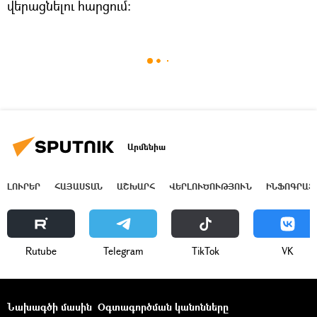
վերացնելու հարցում:
Արմենիա
ԼՈՒՐԵՐ
ՀԱՅԱՍՏԱՆ
ԱՇԽԱՐՀ
ՎԵՐԼՈՒԾՈՒԹՅՈՒՆ
ԻՆՖՈԳՐԱՖ
Rutube
Telegram
ТikТоk
VK
Նախագծի մասին
Օգտագործման կանոնները