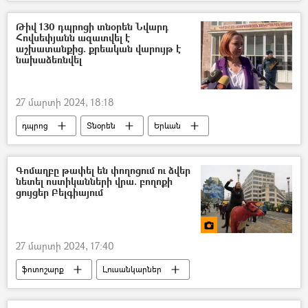
ԱԱԾ պահեստազորի սպաներ
հայտարարություն
Հայաստան
Թիվ 130 դպրոցի տնօրեն Նվարդ
Հովսեփյանն ազատվել է
Ռուսաստան
աշխատանքից. քրեական վարույթ է
նախաձեռնվել
Հայաստան-Ռուսաստան համագործակցություն
27 մարտի 2024, 18:18
դպրոց
Տնօրեն
Երևան
Գոմաղբը թափել են փողոցում ու ձվեր
նետել ոստիկանների վրա. բողոքի
ցույցեր Բելգիայում
27 մարտի 2024, 17:40
ֆոտոշարք
Լուսանկարներ
Լուսանկար
Բրյուսել