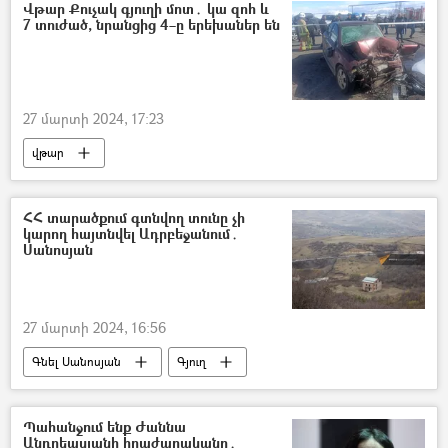
Վթար Քուչակ գյուղի մոտ․ կա զոհ և
7 տուժած, նրանցից 4–ը երեխաներ են
27 մարտի 2024, 17:23
վթար
Վթար, պատահար, սպանություն, գողություն
Տուժածներ
Զոհ
ՀՀ տարածքում գտնվող տունը չի
կարող հայտնվել Ադրբեջանում․
Արագածոտնի մարզ
Սանոսյան
27 մարտի 2024, 16:56
Գնել Սանոսյան
Գյուղ
Դելիմիտացիա
Տավուշ
Պահանջում ենք Ժաննա
Անդրեասյանի հրաժարականը․