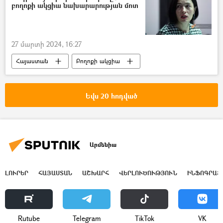
բողոքի ակցիա նախարարության մոտ
27 մարտի 2024, 16:27
Հայաստան
Բողոքի ակցիա
Ժաննա Անդրեասյան
Եվս 20 հոդված
Արմենիա
ԼՈՒՐԵՐ
ՀԱՅԱՍՏԱՆ
ԱՇԽԱՐՀ
ՎԵՐԼՈՒԾՈՒԹՅՈՒՆ
ԻՆՖՈԳՐԱՖ
Rutube
Telegram
ТikТоk
VK