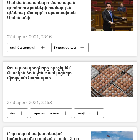
Հայաստան
Ադրբեջան
Սահմանապահները մարտական
գործողությունների համար չեն.
գեներալ–մայորը` ի պատասխան
Սիմոնյանի
27 մարտի 2024, 23:16
սահմանապահ
Ռուսաստան
Հայաստան-Ռուսաստան համագործակցություն
Ալեն Սիմոնյան
Ձու արտադրողները որոշել են`
Զատկին ձուն չեն թանկացնելու.
«Զվարթնոց» օդանավակայան
Թուրքիա
միության նախագահ
27 մարտի 2024, 22:53
ձու
արտադրամաս
հավկիթ
Սուրբ Զատիկ
գին
գնաճ
Հայաստան
Բրյուսելում նախատեսված
հանդիպումն ուղղված չէ որևէ 3-րդ