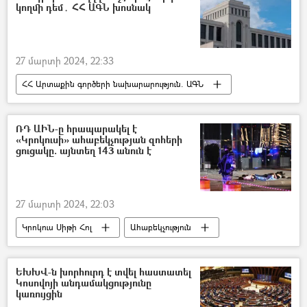
կողմի դեմ․ ՀՀ ԱԳՆ խոսնակ
27 մարտի 2024, 22:33
ՀՀ Արտաքին գործերի նախարարություն. ԱԳՆ
Բրյուսել
Անի Բադալյան
Ուրսուլա ֆոն դեր Լյայեն
Նիկոլ Փաշինյան
ՌԴ ԱԻՆ-ը հրապարակել է
«Կրոկուսի» ահաբեկչության զոհերի
Էնթոնի Բլինկեն
ցուցակը. այնտեղ 143 անուն է
27 մարտի 2024, 22:03
Կրոկուս Սիթի Հոլ
Ահաբեկչություն
Զոհ
Մոսկվա
Ռուսաստան
ԵԽԽՎ-ն խորհուրդ է տվել հաստատել
Կոսովոյի անդամակցությունը
կառույցին