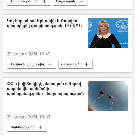
Արամ Սարգսյան
Հայաստան
Հայաստանի դեմոկրատական կուսակցություն
Իշխանություն
ընդդիմություն
Կոչ ենք անում Երևանին և Բաքվին
ցուցաբերել զսպվածություն. ՌԴ ԱԳՆ
«Միասին» հասարակական-քաղաքական այլընտրանքային շարժում
27 մարտի 2024, 18:49
Մարիա Զախարովա
Հայաստան
հայ-ադրբեջանական
Ադրբեջան
Սահման
Նախիջևան
Սյունիք
ՀՀ-ն ի վիճակի չէ սեփական ուժերով
ապահովել սահմանի
պահպանությունը․ հայտարարություն
27 մարտի 2024, 18:32
Պահեստազոր