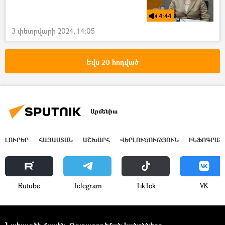
4:44
3 փետրվարի 2024, 14:05
Եվս 20 հոդված
Արմենիա
ԼՈՒՐԵՐ
ՀԱՅԱՍՏԱՆ
ԱՇԽԱՐՀ
ՎԵՐԼՈՒԾՈՒԹՅՈՒՆ
ԻՆՖՈԳՐԱՖ
Rutube
Telegram
ТikТоk
VK