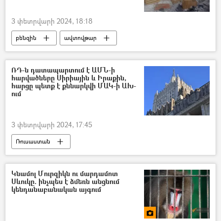
3 փետրվարի 2024, 18:18
բենզին
ավտովթար
ավտոմեքենա
բեռնատար
Տուժածներ
Արագածոտնի մարզ
ՌԴ-ն դատապարտում է ԱՄՆ-ի
հարվածները Սիրիային և Իրաքին,
հարցը պետք է քննարկվի ՄԱԿ-ի ԱԽ-
ում
3 փետրվարի 2024, 17:45
Ռուսաստան
Արտաքին գործերի նախարարություն (ԱԳՆ)
Միավորված ազգերի կազմակերպություն (ՄԱԿ)
Կնամոլ Մուրզիկն ու մարդամոտ
Սևուկը. ինչպես է ձմեռն անցնում
Իրաք
Սիրիա
հրթիռակոծություն
կենդանաբանական այգում
ԱՄՆ