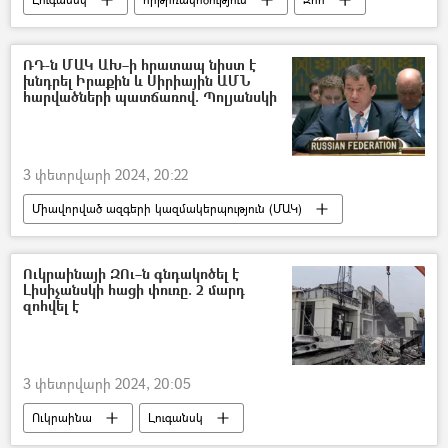
Վիրավոր
Փլատակներ
ՌԴ-ն ՄԱԿ ԱԽ–ի հրատապ նիստ է
խնդրել Իրաքին և Սիրիային ԱՄՆ
հարվածների պատճառով. Պոլյանսկի
3 փետրվարի 2024, 20:22
Միավորված ազգերի կազմակերպություն (ՄԱԿ)
Սիրիա
Իրաք
հրթիռակոծություն
Ռուսաստան
ԱՄՆ
Ուկրաինայի ԶՈւ–ն գնդակոծել է
Լիսիչանսկի հացի փուռը. 2 մարդ
Դմիտրի Պոլյանսկի
զոհվել է
3 փետրվարի 2024, 20:05
Ուկրաինա
Լուգանսկ
գնդակոծություն
Հաց
Զոհ