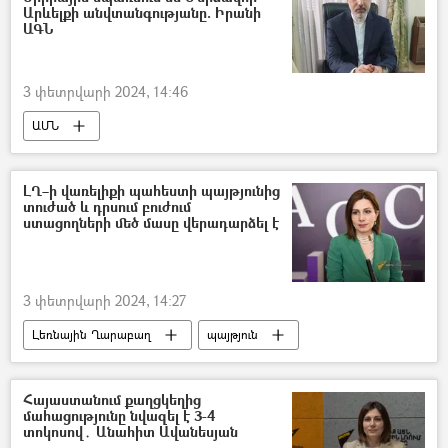
Արևելքի անվտանգությանը. Իրանի
ԱԳՆ
3 փետրվարի 2024, 14:46
ԱՄՆ
Իրանի Իսլամական Հանրապետություն
Իրաք
Սիրիա
հրթիռակոծություն
ԼՂ–ի վառելիքի պահեստի պայթյունից
տուժած և դրսում բուժում
Նասեր Քանանի
ստացողների մեծ մասը վերադարձել է
3 փետրվարի 2024, 14:27
Լեռնային Ղարաբաղ
պայթյուն
հրդեհ
Բուժառու
Անահիտ Ավանեսյան
Արցախ
Հայաստանում քաղցկեղից
մահացությունը նվազել է 3-4
Ստեփանակերտ
տոկոսով․ Անահիտ Ավանեսյան