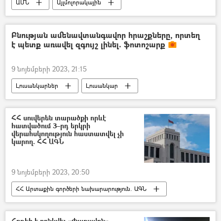
ԱՄՆ
Այլմոլորակային
Չբացահայտված թռչող օբյեկտ (ՉԹՕ)
Պենտագոն
Բնության ամենավտանգավոր հրաշքները, որտեղ
է պետք առավել զգույշ լինել. ֆոտոշարք
9 նոյեմբերի 2023, 21:15
Լուսանկարներ
Լուսանկար
ֆոտոշարք
բնություն
լեռ
ջրվեժ
ՀՀ սուվերեն տարածքի որևէ
հատվածում 3–րդ երկրի
վերահսկողություն հաստատվել չի
կարող. ՀՀ ԱԳՆ
9 նոյեմբերի 2023, 20:50
ՀՀ Արտաքին գործերի նախարարություն. ԱԳՆ
Անի Բադալյան
ՀՀ ազգային անվտանգության ծառայություն. ԱԱԾ
Հրդեհ է բռնկվել «Փարավոն»