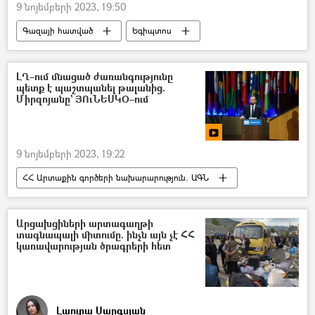
9 նոյեմբերի 2023, 19:50
Գազայի հատված
Եգիպտոս
անցակետ
ԼՂ–ում մնացած ժառանգությունը
պետք է պաշտպանել թալանից.
Միրզոյանը` ՅՈւՆԵՍԿՕ–ում
9 նոյեմբերի 2023, 19:22
ՀՀ Արտաքին գործերի նախարարություն. ԱԳՆ
Արարատ Միրզոյան
ՅՈՒՆԵՍԿՕ
Արցախ
մշակույթ
Արցախցիների արտագաղթի
տագնապալի միտումը. ինչն այն չէ ՀՀ
կառավարության ծրագրերի հետ
Լաուրա Սարգսյան