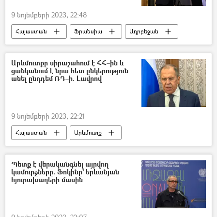
9 նոյեմբերի 2023, 22:48
Հայաստան
Ֆրանսիա
Ադրբեջան
Նիկոլ Փաշինյան
Էմանուել Մակրոն
Արևմուտքը սիրաշահում է ՀՀ–ին և
ցանկանում է նրա հետ ընկերություն
անել ընդդեմ ՌԴ–ի. Լավրով
9 նոյեմբերի 2023, 22:21
Հայաստան
Արևմուտք
Սերգեյ Լավրով
Պետք է վերականգնել այրվող
կամուրջները. Ֆոկինը` երևանյան
հյուրախաղերի մասին