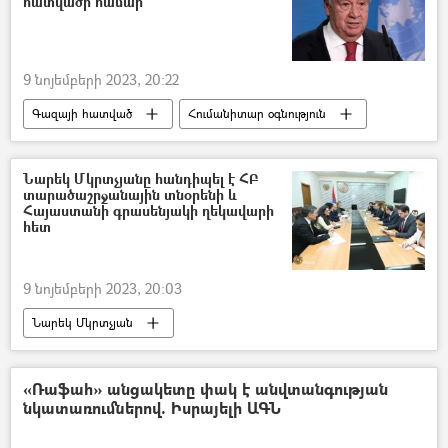
հատվածի համար
9 նոյեմբերի 2023, 20:22
Գազայի հատված
Հումանիտար օգնություն
Անտոնիո Գուտերեշ
ՀԱՄԱՍ
Պաղեստին
Իսրայել
Նարեկ Մկրտչյանը հանդիպել է ՀԲ
տարածաշրջանային տնօրենի և
Հայաստանի գրասենյակի ղեկավարի
հետ
9 նոյեմբերի 2023, 20:03
Նարեկ Մկրտչյան
Համաշխարհային բանկ (ՀԲ)
Հայաստան
Արցախ
Լեռնային Ղարաբաղ
«Ռաֆահ» անցակետը փակ է անվտանգության
նկատառումներով. Իսրայելի ԱԳՆ
ՀՀ աշխատանքի և սոցիալական հարցերի նախարարություն