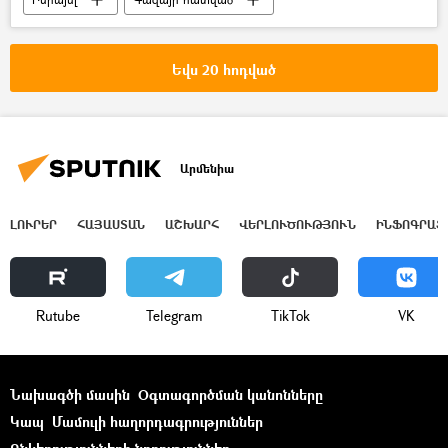
Պաղեստին
Լրագրող
ԶԼՄ
Զոհ
Եվս 20 հոդված
Արմենիա
ԼՈՒՐԵՐ
ՀԱՅԱՍՏԱՆ
ԱՇԽԱՐՀ
ՎԵՐԼՈՒԾՈՒԹՅՈՒՆ
ԻՆՖՈԳՐԱՖ
Rutube
Telegram
ТikТоk
VK
Նախագծի մասին
Օգտագործման կանոնները
Կապ
Մամուլի հաղորդագրություններ