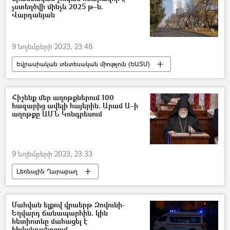
չստեղծվի մինչև 2025 թ–ն.
Վարդանյան
9 նոյեմբերի 2023, 23:48
Եվրասիական տնտեսական միություն (ԵԱՏՄ)
Հայաստան և ԵԱՏՄ
էլեկտրաէներգիա
գազ
Շուկա
Հիշենք մեր աղոթքներում 100
հազարից ավելի հայերին. Արամ Ա–ի
աղոթքը ԱՄՆ Կոնգրեսում
9 նոյեմբերի 2023, 23:33
Լեռնային Ղարաբաղ
Արամ Առաջին կաթողիկոս
Հայ ազգային կոնգրես (ՀԱԿ)
Մահվան ելքով վրաերթ Զովունի-
Եղվարդ ճանապարհին. կին
հետիոտնը մահացել է
հիվանդանոցում