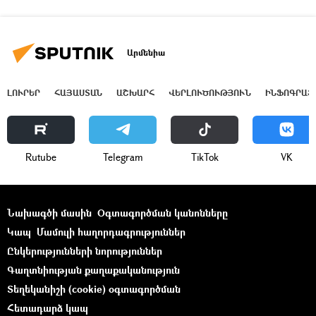
Արմենիա
ԼՈՒՐԵՐ
ՀԱՅԱՍՏԱՆ
ԱՇԽԱՐՀ
ՎԵՐԼՈՒԾՈՒԹՅՈՒՆ
ԻՆՖՈԳՐԱՖ
Rutube
Telegram
ТikТоk
VK
Նախագծի մասին
Օգտագործման կանոնները
Կապ
Մամուլի հաղորդագրություններ
Ընկերությունների նորություններ
Գաղտնիության քաղաքականություն
Տեղեկանիշի (cookie) օգտագործման
Հետադարձ կապ