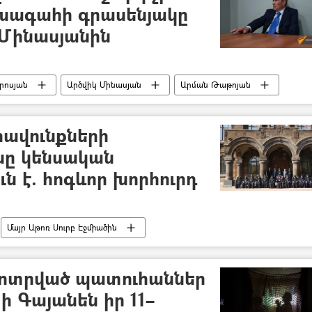
ախագահի գրասենյակը
Մինասյանին
րոսյան
Արծվիկ Մինասյան
Արման Թաթոյան
ավունքների
նը կենսական
ն է. հոգևոր խորհուրդ
Մայր Աթոռ Սուրբ Էջմիածին
կոտրված պատուհաններ
ի Գայանեն իր 11–