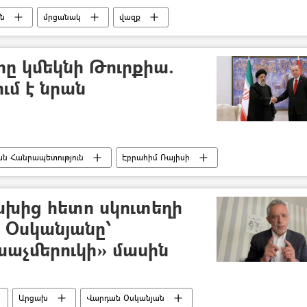
ան
մրցանակ
վազք
ը կմեկնի Թուրքիա.
ւմ է նրան
ն Հանրապետություն
Էբրահիմ Ռայիսի
ախից հետո սկուտեղի
․ Օսկանյանը՝
աչմերուկի» մասին
Արցախ
Վարդան Օսկանյան