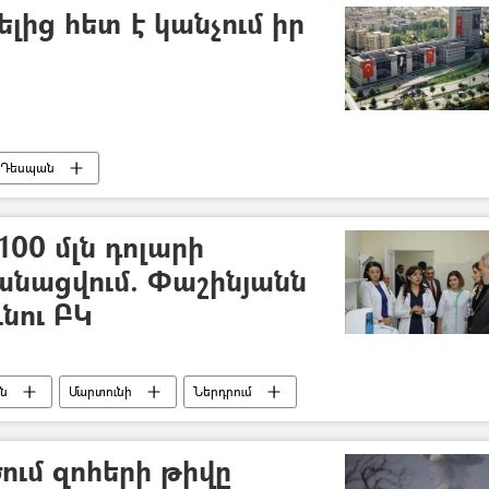
լից հետ է կանչում իր
Դեսպան
100 մլն դոլարի
կանացվում. Փաշինյանն
ւնու ԲԿ
ան
Մարտունի
Ներդրում
ւմ զոհերի թիվը