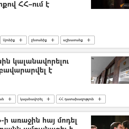
քով ՀՀ–ում է
Սյունիք
ընտանիք
աշխատանք
ին կալանավորելու
 բավարարվել է
ան
կալանավորել
ՀՀ դատախազություն
t»-ի առաջին հայ մոդել
յանն ամուսնացել է.