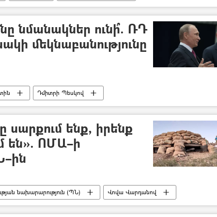
ը նմանակներ ունի՞. ՌԴ
ակի մեկնաբանությունը
տին
Դմիտրի Պեսկով
 սարքում ենք, իրենք
մ են». ՈՄԱ–ի
–ին
թյան նախարարություն (ՊՆ)
Վովա Վարդանով