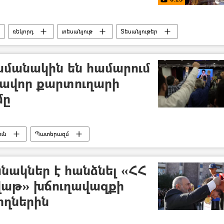
ռեկորդ
տեսանյութ
Տեսանյութեր
ամանակին են համարում
խավոր քարտուղարի
մը
ւն
Պատերազմ
նակներ է հանձնել «ՀՀ
աթ» խճուղավազքի
ողներին