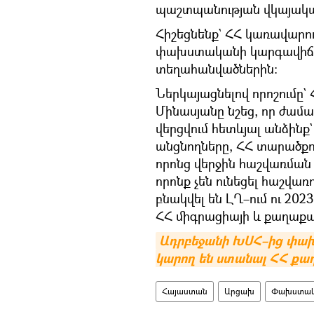
պաշտպանության վկայակա
Հիշեցնենք` ՀՀ կառավարու
փախստականի կարգավիճա
տեղահանվածներին։
Ներկայացնելով որոշում
Մինասյանը նշեց, որ ժա
վերցվում հետևյալ անձինք
անցնողները, ՀՀ տարածքու
որոնց վերջին հաշվառման 
որոնք չեն ունեցել հաշվառ
բնակվել են ԼՂ–ում ու 202
ՀՀ միգրացիայի և քաղաքաց
Ադրբեջանի ԽՍՀ–ից փախ
կարող են ստանալ ՀՀ քա
Հայաստան
Արցախ
Փախստա