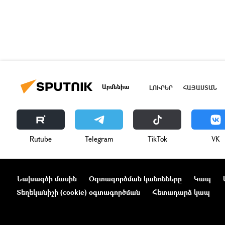
Արմենիա
ԼՈՒՐԵՐ
ՀԱՅԱՍՏԱՆ
Rutube
Telegram
ТikТоk
VK
Նախագծի մասին
Օգտագործման կանոնները
Կապ
Տեղեկանիշի (cookie) օգտագործման
Հետադարձ կապ