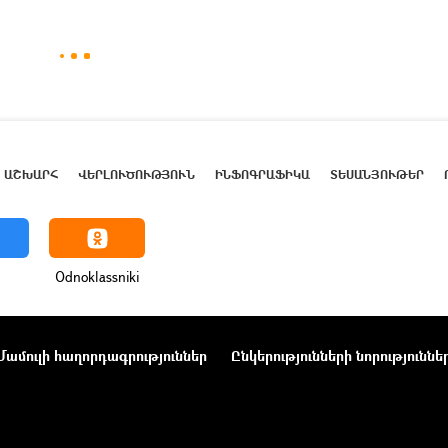
ԱՇԽԱՐՀ
ՎԵՐԼՈՒԾՈՒԹՅՈՒՆ
ԻՆՖՈԳՐԱՖԻԿԱ
ՏԵՍԱՆՅՈՒԹԵՐ
Odnoklassniki
Մամուլի հաղորդագրություններ
Ընկերությունների նորություննե