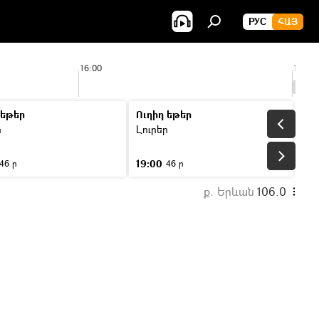
РУС
ՀԱՅ
16:00
17:00
 եթեր
Ուղիղ եթեր
ր
Լուրեր
19:00
46 ր
46 ր
ք. Երևան
106.0