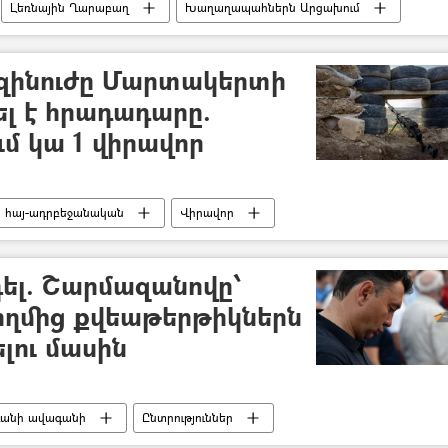
Լեռնային Ղարաբաղ
Խաղաղապահներն Արցախում
զինուժը Մարտակերտի
լ է հրադադարը.
մ կա 1 վիրավոր
հայ-ադրբեջանական
Վիրավոր
դել. Շարմազանովը՝
ողմից քվեաթերթիկներն
լու մասին
ևանի ավագանի
Ընտրություններ