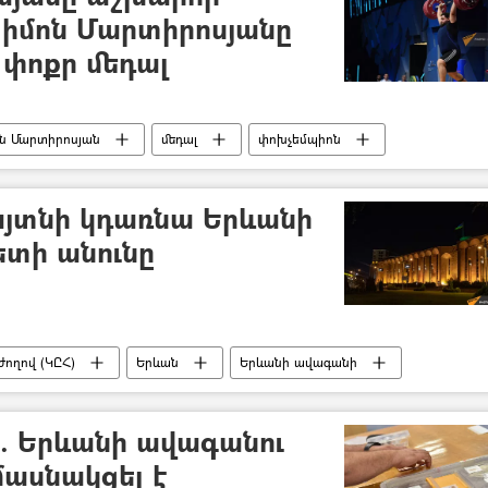
Սիմոն Մարտիրոսյանը
փոքր մեդալ
ն Մարտիրոսյան
մեդալ
փոխչեմպիոն
աշխարհի առաջնություն
 հայտնի կդառնա Երևանի
ետի անունը
ողով (ԿԸՀ)
Երևան
Երևանի ավագանի
ՏԻՄ ընտրություններ
Վահագն Հովակիմյան
ր. Երևանի ավագանու
մասնակցել է