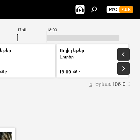
РУС
ՀԱՅ
17:41
18:00
 եթեր
Ուղիղ եթեր
ր
Լուրեր
19:00
46 ր
46 ր
ք. Երևան
106.0