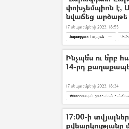
փոխչեմպիոն է, 
նվաճեց արծաթե 
17 սեպտեմբերի 2023, 18:55
Վարազդատ Լալայան
Սիմո
ծանրամարտ
Ծանրամատի 
Ինչպե՞ս ու ե՞րբ
14-րդ քաղաքապ
17 սեպտեմբերի 2023, 18:34
Կենտրոնական ընտրական հանձնաժ
Երևանի ավագանու ընտրություններ
17։00-ի տվյալնե
քվեարկությանը 