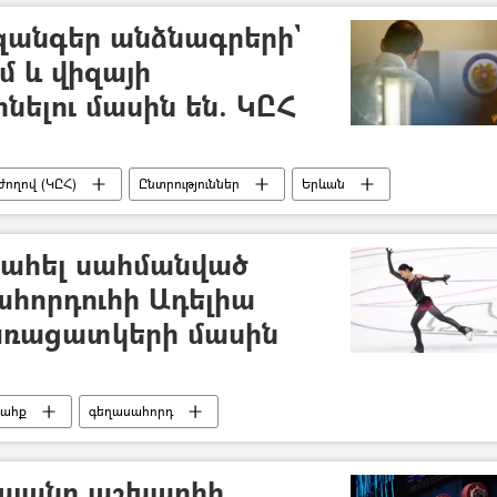
անգեր անձնագրերի`
 և վիզայի
ինելու մասին են. ԿԸՀ
ողով (ԿԸՀ)
Ընտրություններ
Երևան
խախտում
ահել սահմանված
ահորդուհի Ադելիա
առացատկերի մասին
սահք
գեղասահորդ
յանը աշխարհի