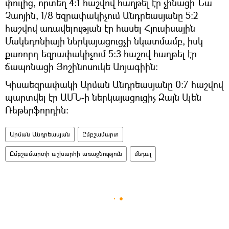
փուլից, որտեղ 4։1 հաշվով հաղթել էր չինացի Նա
Չաոյին, 1/8 եզրափակիչում Անդրեասյանը 5։2
հաշվով առավելության էր հասել Հյուսիսային
Մակեդոնիայի ներկայացուցչի նկատմամբ, իսկ
քառորդ եզրափակիչում 5։3 հաշով հաղթել էր
ճապոնացի Յոշինոսուկե Աոյագիին:
Կիսաեզրափակի Արման Անդրեասյանը 0։7 հաշվով
պարտվել էր ԱՄՆ-ի ներկայացուցիչ Զայն Ալեն
Ռեթերֆորդին:
Արման Անդրեասյան
Ըմբշամարտ
Ըմբշամարտի աշխարհի առաջնություն
մեդալ