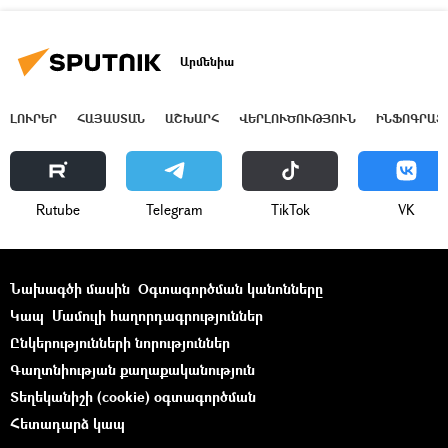
Արմենիա
ԼՈՒՐԵՐ
ՀԱՅԱՍՏԱՆ
ԱՇԽԱՐՀ
ՎԵՐԼՈՒԾՈՒԹՅՈՒՆ
ԻՆՖՈԳՐԱՖ
Rutube
Telegram
ТikТоk
VK
Նախագծի մասին
Օգտագործման կանոնները
Կապ
Մամուլի հաղորդագրություններ
Ընկերությունների նորություններ
Գաղտնիության քաղաքականություն
Տեղեկանիշի (cookie) օգտագործման
Հետադարձ կապ