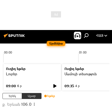
ՀԱՅ
Արմենիա
00:00
01:00
Ուղիղ եթեր
Ուղիղ եթեր
Լուրեր
Մամուլի տեսություն
09:00
09:35
6 ր
4 ր
Երեկ
Այսօր
Եթեր
ք. Երևան
106.0