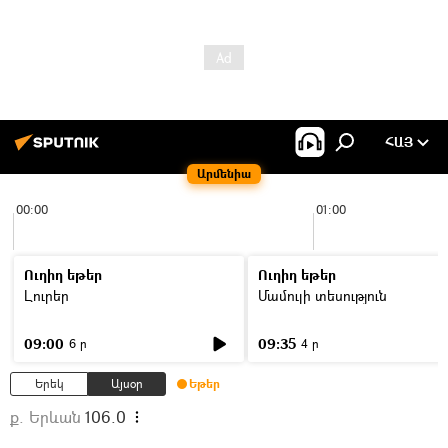
ՀԱՅ
Արմենիա
00:00
01:00
Ուղիղ եթեր
Ուղիղ եթեր
Լուրեր
Մամուլի տեսություն
09:00
09:35
6 ր
4 ր
Երեկ
Այսօր
Եթեր
ք. Երևան
106.0