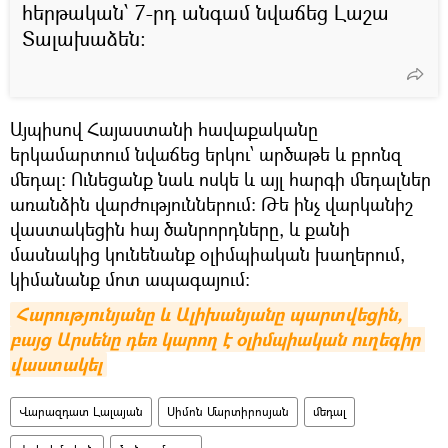
հերթական՝ 7-րդ անգամ նվաճեց Լաշա
Տալախաձեն։
Այպիսով Հայաստանի հավաքականը
երկամարտում նվաճեց երկու՝ արծաթե և բրոնզ
մեդալ։ Ունեցանք նաև ոսկե և այլ հարգի մեդալներ
առանձին վարժություններում։ Թե ինչ վարկանիշ
վաստակեցին հայ ծանրորդները, և քանի
մասնակից կունենանք օլիմպիական խաղերում,
կիմանանք մոտ ապագայում։
Հարությունյանը և Ալիխանյանը պարտվեցին, 
բայց Արսենը դեռ կարող է օլիմպիական ուղեգիր 
վաստակել
Վարազդատ Լալայան
Սիմոն Մարտիրոսյան
մեդալ