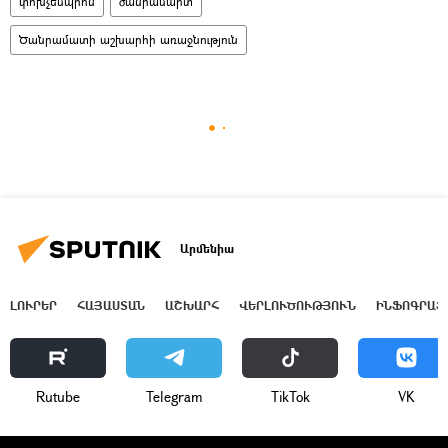
փոխչեմպիոն
ծանրամարտ
Ծանրամատի աշխարհի առաջնություն
Արմենիա
ԼՈՒՐԵՐ
ՀԱՅԱՍՏԱՆ
ԱՇԽԱՐՀ
ՎԵՐԼՈՒԾՈՒԹՅՈՒՆ
ԻՆՖՈԳՐԱՖ
Rutube
Telegram
ТikТоk
VK