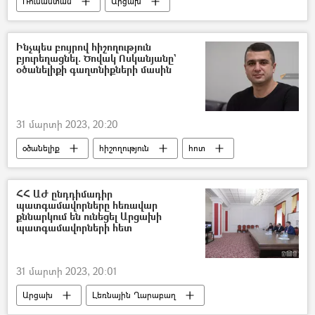
Ռուսաստան
Արցախ
Լեռնային Ղարաբաղ
Խաղաղապահներն Արցախում
Ինչպես բույրով հիշողություն
բյուրեղացնել. Ծովակ Ոսկանյանը`
խաղաղապահ
Հայաստան
օծանելիքի գաղտնիքների մասին
Ադրբեջան
31 մարտի 2023, 20:20
օծանելիք
հիշողություն
հոտ
բույր
Ծովակ Ոսկանյան
Առանց տաբուների
Առանց տաբուների
ՀՀ ԱԺ ընդդիմադիր
պատգամավորները հեռավար
քննարկում են ունեցել Արցախի
պատգամավորների հետ
31 մարտի 2023, 20:01
Արցախ
Լեռնային Ղարաբաղ