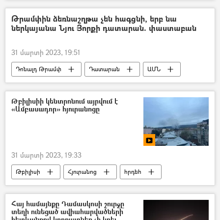
Պատգամավոր
Սեյրան Օհանյան
Տիգրա Աբրահամյան
Հայկ Մամիջանյան
Թրամփին ձեռնաշղթա չեն հագցնի, երբ նա
ներկայանա Նյու Յորքի դատարան. փաստաբան
Արմեն Ռուստամյան
31 մարտի 2023, 19:51
Դոնալդ Թրամփ
Դատարան
ԱՄՆ
Թբիլիսիի կենտրոնում այրվում է
«Ամբասադոր» հյուրանոցը
31 մարտի 2023, 19:33
Թբիլիսի
Հյուրանոց
հրդեհ
Հայ համայնքը Դամասկոսի շուրջը
տեղի ունեցած ավիահարվածների
հետևանքով կորուստներ չի կրել