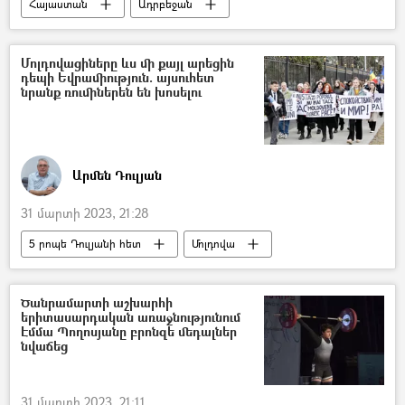
Հայաստան
Ադրբեջան
հայ-ադրբեջանական
Սահման
օկուպացիա
Սյունիք
Մոլդովացիները ևս մի քայլ արեցին
դեպի Եվրամիություն. այսուհետ
Գեղարքունիքի մարզ
նրանք ռումիներեն են խոսելու
Սահմանային խախտումներ. իրադրությունը Սյունիքում և Գեղարքունիքում
Արմեն Դուլյան
31 մարտի 2023, 21:28
5 րոպե Դուլյանի հետ
Մոլդովա
Ռումինիա
Եվրամիություն
Ծանրամարտի աշխարհի
երիտասարդական առաջնությունում
Էմմա Պողոսյանը բրոնզե մեդալներ
նվաճեց
31 մարտի 2023, 21:11