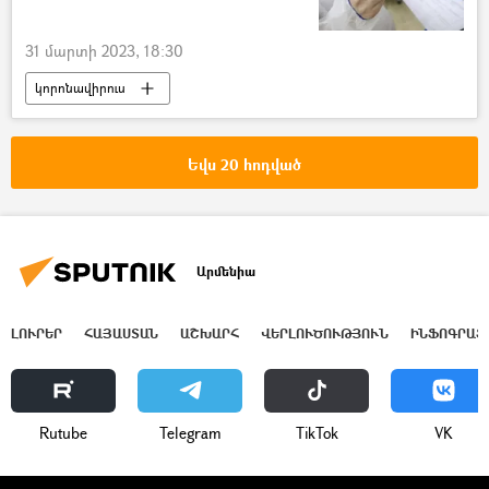
31 մարտի 2023, 18:30
կորոնավիրուս
Կորոնավիրուսը Հայաստանում և Արցախում
գրիպ
կարմրուկ
կապիկի ծաղիկ
Եվս 20 հոդված
Հայաստան
Արմենիա
ԼՈՒՐԵՐ
ՀԱՅԱՍՏԱՆ
ԱՇԽԱՐՀ
ՎԵՐԼՈՒԾՈՒԹՅՈՒՆ
ԻՆՖՈԳՐԱՖ
Rutube
Telegram
ТikТоk
VK