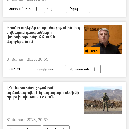
ծանրամարտ
հայ
մեդալ
բրոնզ
Իրանի ուղերձը տարածաշրջանին. ինչ
է վկայում դեսպանների
փոփոխությունը ՀՀ-ում և
Ադրբեջանում
6:09
31 մարտի 2023, 20:55
ՌԱԴԻՈ
պոդկաստ
Հայաստան
Ադրբեջան
Իրանի Իսլամական Հանրապետություն
ԼՂ Մարտունու շրջանում
արձանագրվել է հրադադարի ռեժիմի
Դեսպան
Աբբաս Բադախշան Զոհուրի
երկու խախտում. ՌԴ ՊՆ
31 մարտի 2023, 20:37