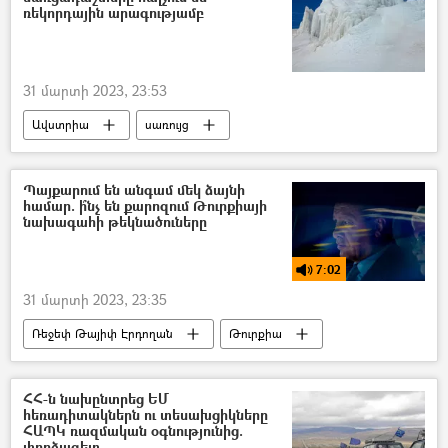
ռեկորդային արագությամբ
31 մարտի 2023, 23:53
Ավստրիա
սառույց
Պայքարում են անգամ մեկ ձայնի
համար. ի՞նչ են քարոզում Թուրքիայի
նախագահի թեկնածուները
7:02
31 մարտի 2023, 23:35
Ռեջեփ Թայիփ Էրդողան
Թուրքիա
Ընտրություններ
Թուրքագետ
ՌԱԴԻՈ
պոդկաստ
ՀՀ-ն նախընտրեց ԵՄ
հեռադիտակներն ու տեսախցիկները
ՀԱՊԿ ռազմական օգնությունից.
փորձագետ