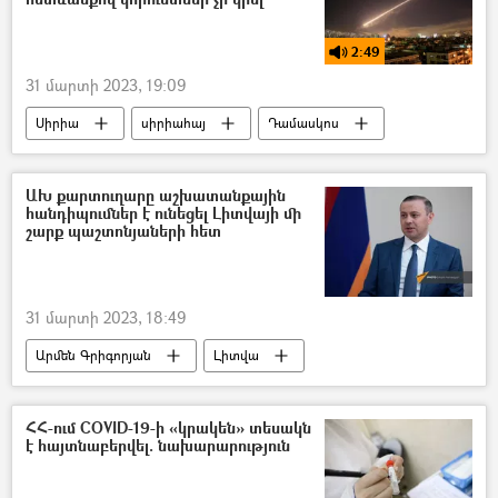
2:49
31 մարտի 2023, 19:09
Սիրիա
սիրիահայ
Դամասկոս
Իսրայել
հրթիռակոծություն
ՌԱԴԻՈ
պոդկաստ
ԱԽ քարտուղարը աշխատանքային
հանդիպումներ է ունեցել Լիտվայի մի
շարք պաշտոնյաների հետ
31 մարտի 2023, 18:49
Արմեն Գրիգորյան
Լիտվա
Անվտանգության խորհուրդ
ՀՀ-ում COVID-19-ի «կրակեն» տեսակն
է հայտնաբերվել. նախարարություն