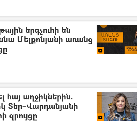
թային երգչուհի են
աննա Մելքոնյանի առանց
ցը
ել հայ աղջիկներին.
իկ Տեր–Վարդանյանի
ի զրույցը