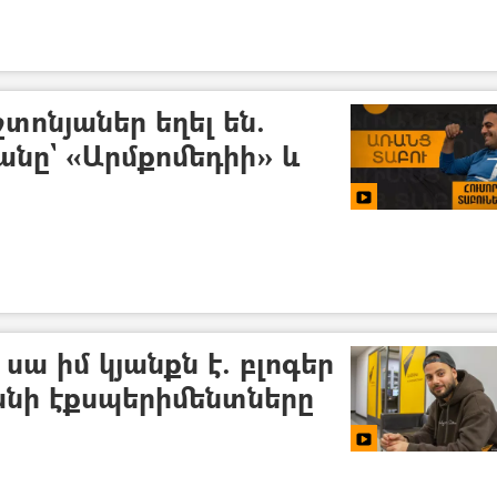
ոնյաներ եղել են.
նը` «Արմքոմեդիի» և
սա իմ կյանքն է. բլոգեր
անի էքսպերիմենտները