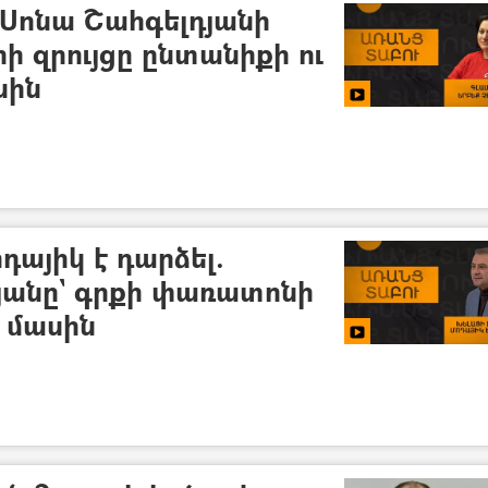
 Սոնա Շահգելդյանի
ի զրույցը ընտանիքի ու
սին
ոդայիկ է դարձել.
յանը` գրքի փառատոնի
 մասին