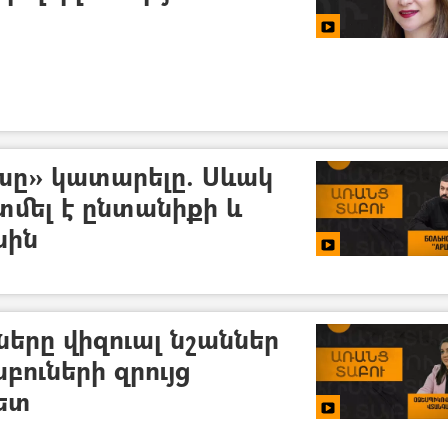
խը» կատարելը. Սևակ
մել է ընտանիքի և
սին
ները վիզուալ նշաններ
բուների զրույց
հետ