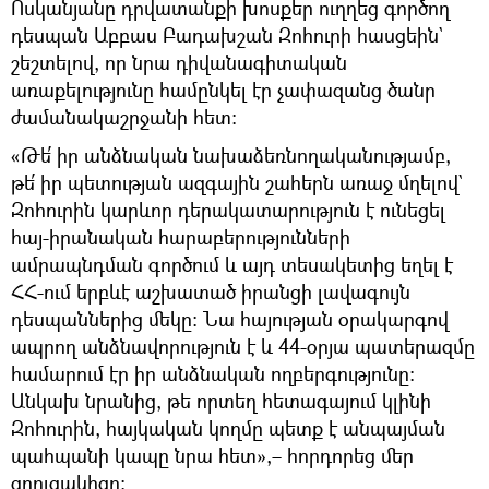
Ոսկանյանը դրվատանքի խոսքեր ուղղեց գործող
դեսպան Աբբաս Բադախշան Զոհուրի հասցեին`
շեշտելով, որ նրա դիվանագիտական
առաքելությունը համընկել էր չափազանց ծանր
ժամանակաշրջանի հետ։
«Թե՛ իր անձնական նախաձեռնողականությամբ,
թե՛ իր պետության ազգային շահերն առաջ մղելով`
Զոհուրին կարևոր դերակատարություն է ունեցել
հայ-իրանական հարաբերությունների
ամրապնդման գործում և այդ տեսակետից եղել է
ՀՀ-ում երբևէ աշխատած իրանցի լավագույն
դեսպաններից մեկը։ Նա հայության օրակարգով
ապրող անձնավորություն է և 44-օրյա պատերազմը
համարում էր իր անձնական ողբերգությունը։
Անկախ նրանից, թե որտեղ հետագայում կլինի
Զոհուրին, հայկական կողմը պետք է անպայման
պահպանի կապը նրա հետ»,– հորդորեց մեր
զրուցակիցը։