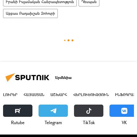
Իրանի Իսլամական Հանրապետություն
Դեսպան
Աբբաս Բադախշան Զոհուրի
Արմենիա
ԼՈՒՐԵՐ
ՀԱՅԱՍՏԱՆ
ԱՇԽԱՐՀ
ՎԵՐԼՈՒԾՈՒԹՅՈՒՆ
ԻՆՖՈԳՐԱՖ
Rutube
Telegram
ТikТоk
VK