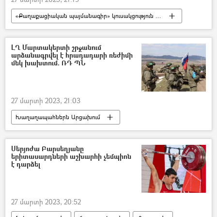
«Քաղաքացիական պայմանագիր» կուսակցություն (ՔՊ)
Սիսիան
ՏԻՄ ընտրություններ
Հայկ Մամիջանյան
ԼՂ Մարտակերտի շրջանում
արձանագրվել է հրադադարի ռեժիմի
մեկ խախտում. ՌԴ ՊՆ
27 մարտի 2023, 21:03
Խաղաղապահներն Արցախում
խաղաղապահ
Մարտակերտ
Հայաստան
Ադրբեջան
Սերյոժա Բարսեղյանը
երիտասարդների աշխարհի չեմպիոն
է դարձել
27 մարտի 2023, 20:52