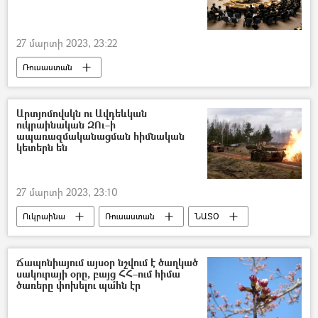
27 մարտի 2023, 23:22
Ռուսաստան
Միավորված ազգերի կազմակերպություն (ՄԱԿ)
Անվտանգության խորհուրդ
Արտյոմովսկն ու Ավդեևկան
ուկրաինական ԶՈւ–ի
«Հյուսիսային հոսք» նախագիծ
ապառազմականացման հիմնական
կետերն են
27 մարտի 2023, 23:10
Ուկրաինա
Ռուսաստան
ՆԱՏՕ
Զենք
Արտյոմովսկ
Ճապոնիայում այսօր նշվում է ծաղկած
սակուրայի օրը, բայց ՀՀ–ում հիմա
ծառերը փոխելու պա՞հն էր