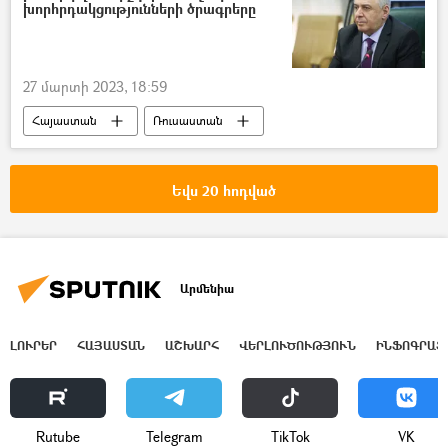
խորհրդակցությունների ծրագրերը
27 մարտի 2023, 18:59
Հայաստան
Ռուսաստան
Վաղարշակ Հարությունյան
Միխայիլ Գալուզին
Եվս 20 հոդված
Արմենիա
ԼՈՒՐԵՐ
ՀԱՅԱՍՏԱՆ
ԱՇԽԱՐՀ
ՎԵՐԼՈՒԾՈՒԹՅՈՒՆ
ԻՆՖՈԳՐԱՖ
Rutube
Telegram
ТikТоk
VK