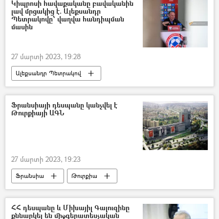
Խաղաղության պայմանագիր
Կիպրոսի հավաքականը բավականին
լավ մրցակից է. Ալեքսանդր
Պետրակովը՝ վաղվա հանդիպման
մասին
27 մարտի 2023, 19:28
Ալեքսանդր Պետրակով
Վահան Բիչախչյան
ֆուտբոլ
Հայաստան
Կիպրոս
Ֆրանսիայի դեսպանը կանչվել է
Թուրքիայի ԱԳՆ
27 մարտի 2023, 19:23
Ֆրանսիա
Թուրքիա
Իրաքյան Քրդստան
Քրդստանի աշխատավորական կուսակցություն
ՀՀ դեսպանը և Միխայիլ Գալուզինը
քննարկել են միջգերատեսչական