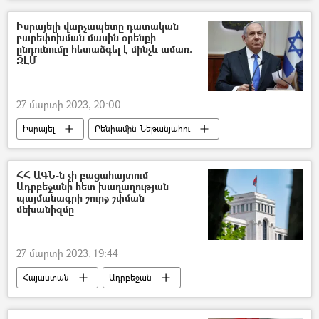
Արմեն Աշոտյան
Հայաստան
Ադրբեջան
հայ-ադրբեջանական
Իսրայելի վարչապետը դատական
բարեփոխման մասին օրենքի
Արցախ
Ղարաբաղյան հակամարտություն
ընդունումը հետաձգել է մինչև ամառ.
ԶԼՄ
Լեռնային Ղարաբաղ
Ռուսաստան
Արևմուտք
27 մարտի 2023, 20:00
Իսրայել
Բենիամին Նեթանյահու
Օրենք
ՀՀ ԱԳՆ-ն չի բացահայտում
Ադրբեջանի հետ խաղաղության
պայմանագրի շուրջ շփման
մեխանիզմը
27 մարտի 2023, 19:44
Հայաստան
Ադրբեջան
Արտաքին գործերի նախարարություն (ԱԳՆ)