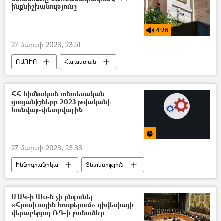
ինքնիշխանությունը
4:26
27 մարտի 2023, 23:51
ՌԱԴԻՈ
Հայաստան
Սահմանադրական դատարան
Վահե Գրիգորյան
պոդկաստ
ՀՀ հիմնական տնտեսական
ցուցանիշները 2023 թվականի
Հռոմի ստատուտ
հունվար-փետրվարին
27 մարտի 2023, 23:33
Ինֆոգրաֆիկա
Տնտեսություն
Հայաստան
ՄԱԿ-ի ԱԽ-ն չի ընդունել
«Հյուսիսային հոսքերում» դիվեսիայի
վերաբերյալ ՌԴ-ի բանաձևը