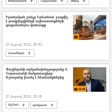
ծանրամարտ
Հայաստան
մեդալ
Իրանական շունչը Երևանում. բացվել
է թավրիզցիների աշխատանքների
ցուցահանդես-վաճառքը
27 մարտի 2023, 20:42
Լուսանկար
Իրանի Իսլամական Հանրապետություն
Կապույտ մզկիթ
Ցուցահանդես
Փաշինյանի արկածախնդրությունը և
Հայաստանի ճակատագիրը.
Երևան
Աշոտյանը խոսել է հետևանքներից
8:10
27 մարտի 2023, 20:18
ՌԱԴԻՈ
պոդկաստ