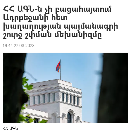
ՀՀ ԱԳՆ-ն չի բացահայտում
Ադրբեջանի հետ
խաղաղության պայմանագրի
շուրջ շփման մեխանիզմը
19:44 27.03.2023
ՀՀ ԱԳՆ