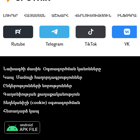
ԼՈՒՐԵՐ
ՀԱՅԱՍՏԱՆ
ԱՇԽԱՐՀ
ՎԵՐԼՈՒԾՈՒԹՅՈՒՆ
ԻՆՖՈԳՐԱՖ
Rutube
Telegram
ТikТоk
VK
Նախագծի մասին
Օգտագործման կանոնները
Կապ
Մամուլի հաղորդագրություններ
Ընկերությունների նորություններ
Գաղտնիության քաղաքականություն
Տեղեկանիշի (cookie) օգտագործման
Հետադարձ կապ