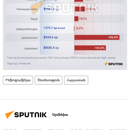
Ինֆոգրաֆիկա
Տնտեսություն
Հայաստան
Արմենիա