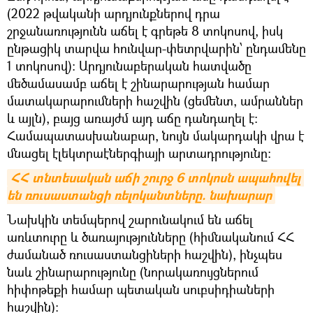
(2022 թվականի արդյունքներով դրա
շրջանառությունն աճել է գրեթե 8 տոկոսով, իսկ
ընթացիկ տարվա հունվար-փետրվարին՝ ընդամենը
1 տոկոսով)։ Արդյունաբերական հատվածը
մեծամասամբ աճել է շինարարության համար
մատակարարումների հաշվին (ցեմենտ, ամրաններ
և այլն), բայց առայժմ այդ աճը դանդաղել է։
Համապատասխանաբար, նույն մակարդակի վրա է
մնացել էլեկտրաէներգիայի արտադրությունը։
ՀՀ տնտեսական աճի շուրջ 6 տոկոսն ապահովել 
են ռուսաստանցի ռելոկանտները. նախարար
Նախկին տեմպերով շարունակում են աճել
առևտուրը և ծառայությունները (հիմնականում ՀՀ
ժամանած ռուսաստանցիների հաշվին), ինչպես
նաև շինարարությունը (նորակառույցներում
հիփոթեքի համար պետական սուբսիդիաների
հաշվին)։