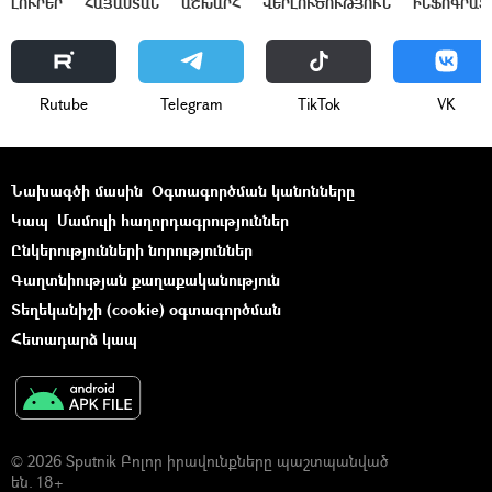
ԼՈՒՐԵՐ
ՀԱՅԱՍՏԱՆ
ԱՇԽԱՐՀ
ՎԵՐԼՈՒԾՈՒԹՅՈՒՆ
ԻՆՖՈԳՐԱՖ
Rutube
Telegram
ТikТоk
VK
Նախագծի մասին
Օգտագործման կանոնները
Կապ
Մամուլի հաղորդագրություններ
Ընկերությունների նորություններ
Գաղտնիության քաղաքականություն
Տեղեկանիշի (cookie) օգտագործման
Հետադարձ կապ
© 2026 Sputnik Բոլոր իրավունքները պաշտպանված
են. 18+