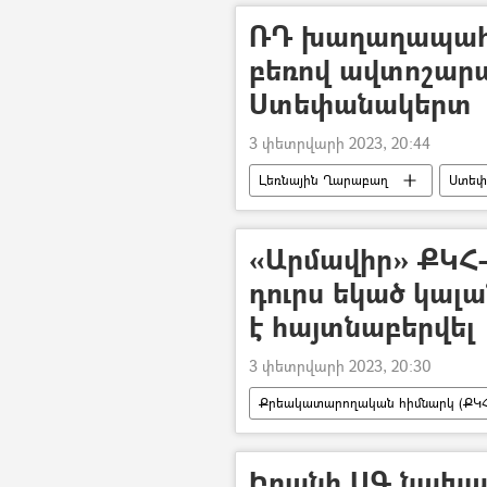
ՌԴ խաղաղապահ
բեռով ավտոշարաս
Ստեփանակերտ
3 փետրվարի 2023, 20:44
Լեռնային Ղարաբաղ
Ստեփ
Լաչինի միջանցք
«Արմավիր» ՔԿՀ-
դուրս եկած կալ
է հայտնաբերվել
3 փետրվարի 2023, 20:30
Քրեակատարողական հիմնարկ (ՔԿՀ
թմրանյութ
Իրանի ԱԳ նախա