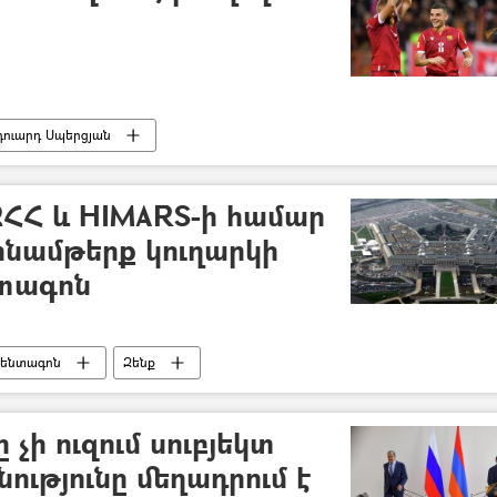
դուարդ Սպերցյան
ՀՀ և HIMARS-ի համար
նամթերք կուղարկի
տագոն
ենտագոն
Զենք
չի ուզում սուբյեկտ
նությունը մեղադրում է