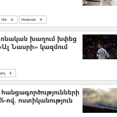
Կին
հետիոտն
տոնական խաղում խփեց
«Ալ Նասրի» կազմում
տբոլ
 հանցագործությունների
4%-ով. ոստիկանություն