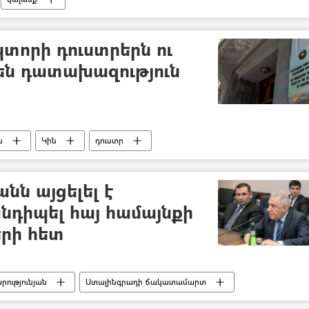
տորի դուստրերն ու
 են դատախազություն
ն
Կին
դուստր
նն այցելել է
անդիպել հայ համայնքի
երի հետ
ությունյան
Ստալինգրադի ճակատամարտ