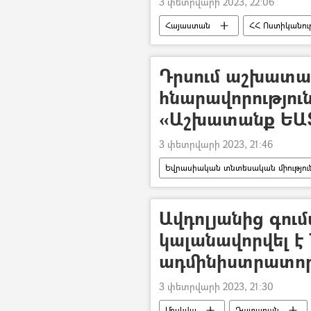
3 փետրվարի 2023, 22:06
Հայաստան
ՀՀ Ոստիկանութ
Զենք
Թրաֆիքինգ
Դրսում աշխատան
հնարավորություն
«Աշխատանք ԵԱՏ
3 փետրվարի 2023, 21:46
Եվրասիական տնտեսական միությու
Ռուսաստան
հավելված
Ավդոլյանից գում
կալանավորվել է 
ադմինիստրատո
3 փետրվարի 2023, 21:30
Մոսկվա
Դատարան