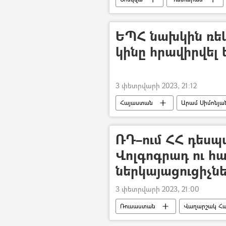
ԵՊՀ նախկին ռեկ
կինը հրավիրվել
3 փետրվարի 2023, 21:12
Հայաստան
Արամ Սիմոնյա
ՌԴ–ում ՀՀ դեսպա
Վոլգոգրադ ու հ
ներկայացուցիչն
3 փետրվարի 2023, 21:00
Ռուսաստան
Վաղարշակ Հար
Հայ համայնք