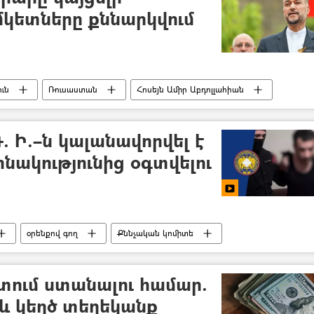
կետները քննարկվում
ւն
Ռուսաստան
Հոսեյն Ամիր Աբդոլլահիան
. Ի.–ն կալանավորվել է
նակությունից օգտվելու
օրենքով գող
Քննչական կոմիտե
ում ստանալու համար.
 և կեղծ տեղեկանք