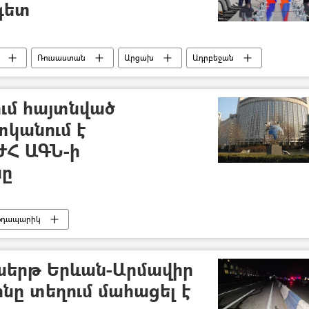
գետ
Ռուսաստան
Արցախ
Ադրբեջան
Արևմուտք
Եվրոպա
ւմ հայտնված
կանում է
ԺՀ ԱԳՆ-ի
նը
օդապարիկ
աերթ Երևան-Արմավիր
նը տեղում մահացել է