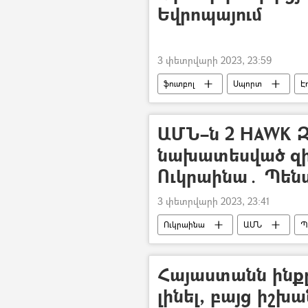
Եվրոպայում
3 փետրվարի 2023, 23:59
ֆուտբոլ
Սպորտ
Է
ԱՄՆ–ն 2 HAWK Զ
նախատեսված զի
Ուկրաինա․ Պեն
3 փետրվարի 2023, 23:41
Ուկրաինա
ԱՄՆ
Պ
Հայաստանն ինքը 
լինել, բայց իշխա