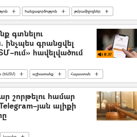
յուն
հանցագործություն
թմրամիջոցներ
վթար
ք գտնելու
. ինչպես գրանցվել
Մ–ում» հավելվածում
8:37
ն (ԵԱՏՄ)
աշխատանք
Հայաստան
Հայաստան և ԵԱՏՄ
ՌԱԴԻՈ
պոդկաստ
ար շորթելու համար
Telegram–յան ալիքի
րը
կալանք