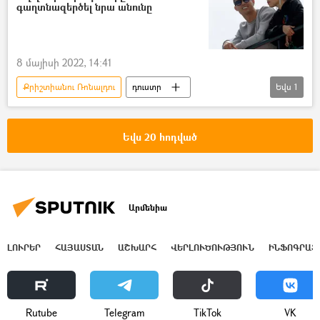
գաղտնազերծել նրա անունը
8 մայիսի 2022, 14:41
Քրիշտիանու Ռոնալդու
դուստր
Եվս
1
նորածին
Լուսանկար
Եվս 20 հոդված
Արմենիա
ԼՈՒՐԵՐ
ՀԱՅԱՍՏԱՆ
ԱՇԽԱՐՀ
ՎԵՐԼՈՒԾՈՒԹՅՈՒՆ
ԻՆՖՈԳՐԱՖ
Rutube
Telegram
ТikТоk
VK