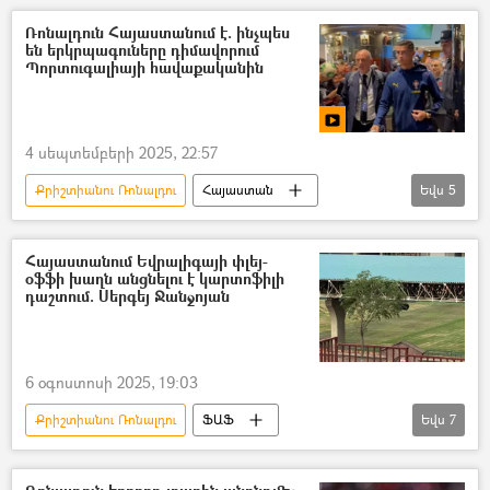
Ռոնալդուն Հայաստանում է. ինչպես
են երկրպագուները դիմավորում
Պորտուգալիայի հավաքականին
4 սեպտեմբերի 2025, 22:57
Քրիշտիանու Ռոնալդու
Հայաստան
Եվս
5
Պորտուգալիա
Ֆուտբոլիստ Հենրիխ Մխիթարյան. Մանչեսթեր Յունայթեդի գոլերը
Հայաստանում Եվրալիգայի փլեյ-
օֆֆի խաղն անցնելու է կարտոֆիլի
Սպորտ
տեսանյութ
Տեսանյութեր
դաշտում. Սերգեյ Ջանջոյան
6 օգոստոսի 2025, 19:03
Քրիշտիանու Ռոնալդու
ՖԱՖ
Եվս
7
Ձերբակալություն
Ջենիֆեր Լոպես
խոտան
մարզադաշտ
ՈւԵՖԱ