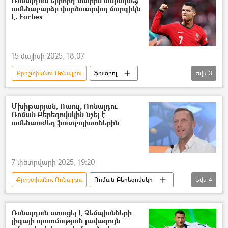
Ռոնալդուն երրորդ տարին անընդմեջ
ամենաբարձր վարձատրվող մարզիկն
ֆուտբոլ
Սերգեյ Ջանջոյան
է. Forbes
15 մայիսի 2025, 18:07
Քրիշտիանու Ռոնալդու
ֆուտբոլ
Եվս
3
վարկանիշ
Forbes
մարզիկ
Մխիթարյան, Ռաուլ, Ռոնալդու.
Ռոման Բերեզովսկին նշել է
ամենաուժեղ ֆուտբոլիստներին
7 փետրվարի 2025, 19:20
Քրիշտիանու Ռոնալդու
Ռոման Բերեզովսկի
Եվս
4
դարպասապահ
ֆուտբոլիստ
Ֆուտբոլիստ Հենրիխ Մխիթարյան. Մանչեսթեր Յունայթեդի գոլերը
Ռոնալդուն ստացել է Չեմպիոնների
լիգայի պատմության լավագույն
Հենրիխ Մխիթարյան