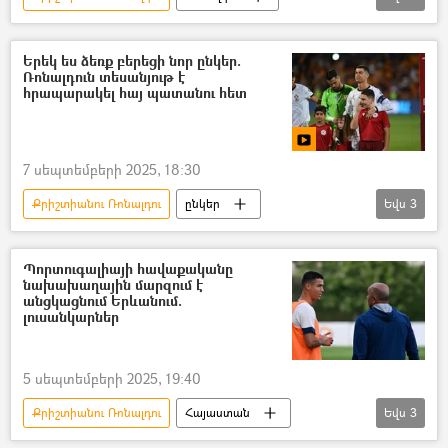
ֆուտբոլիստ
ֆուտբոլ
միլիարդատեր
Երեկ ես ձեռք բերեցի նոր ընկեր.
Ռոնալդուն տեսանյութ է
հրապարակել հայ պատանու հետ
7 սեպտեմբերի 2025, 18:30
Քրիշտիանու Ռոնալդու
ընկեր
Եվս
3
սոցցանցեր
Հայաստան
Պորտուգալիա
Պորտուգալիայի հավաքականը
նախախաղային մարզում է
անցկացնում Երևանում.
լուսանկարներ
5 սեպտեմբերի 2025, 19:40
Քրիշտիանու Ռոնալդու
Հայաստան
Եվս
3
Պորտուգալիա
ֆուտբոլ
Սպորտ