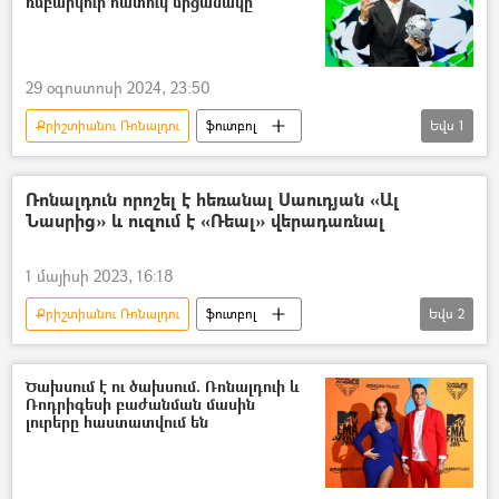
ռմբարկուի հատուկ մրցանակը
29 օգոստոսի 2024, 23:50
Քրիշտիանու Ռոնալդու
ֆուտբոլ
Եվս
1
ֆուտբոլիստ
Ռոնալդուն որոշել է հեռանալ Սաուդյան «Ալ
Նասրից» և ուզում է «Ռեալ» վերադառնալ
1 մայիսի 2023, 16:18
Քրիշտիանու Ռոնալդու
ֆուտբոլ
Եվս
2
Սաուդյան Արաբիա
«Ռեալ Մադրիդ» ֆուտբոլային ակումբ
Ծախսում է ու ծախսում. Ռոնալդուի և
Ռոդրիգեսի բաժանման մասին
լուրերը հաստատվում են