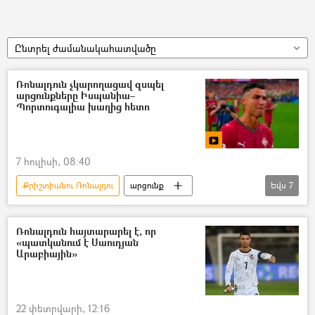
Ընտրել ժամանակահատվածը
Ռոնալդուն չկարողացավ զսպել
արցունքները Իսպանիա–
Պորտուգալիա խաղից հետո
7 հուլիսի, 08:40
Քրիշտիանու Ռոնալդու
արցունք
Եվս
7
Տեսանյութեր
տեսանյութ
ֆուտբոլ
ֆուտբոլիստ
Ռոնալդուն հայտարարել է, որ
«պատկանում է Սաուդյան
Ֆուտբոլի աշխարհի առաջնություն
Արաբիային»
Պորտուգալիա
Իսպանիա
22 փետրվարի, 12:16