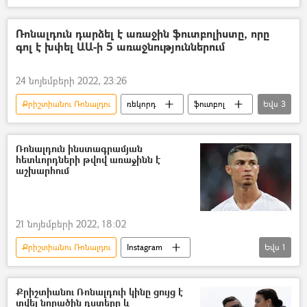
Պայմանագիր
բանակցություններ
Ռոնալդուն դարձել է առաջին ֆուտբոլիստը, որը
գոլ է խփել ԱԱ-ի 5 առաջնություններում
24 նոյեմբերի 2022, 23:26
Քրիշտիանու Ռոնալդու
ռեկորդ
ֆուտբոլ
Եվս
3
ֆուտբոլիստ
Պորտուգալիա
գոլ
Ռոնալդուն ինստագրամյան
հետևորդների թվով առաջինն է
աշխարհում
21 նոյեմբերի 2022, 18:02
Քրիշտիանու Ռոնալդու
Instagram
Եվս
1
օգտատեր
Քրիշտիանու Ռոնալդուի կինը ցույց է
տվել նորածին դստերը և