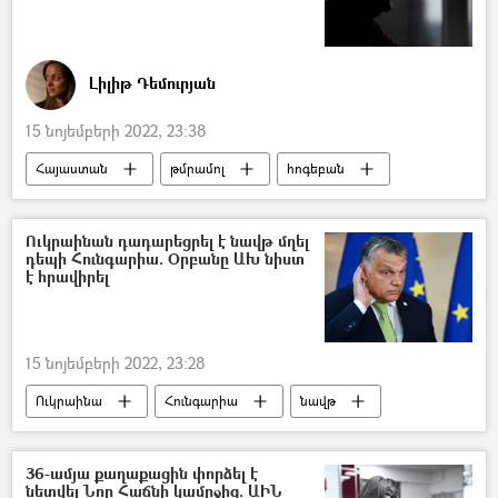
Լիլիթ Դեմուրյան
15 նոյեմբերի 2022, 23:38
Հայաստան
թմրամոլ
հոգեբան
ոստիկան
Անչափահաս
Կին
տղամարդ
Ուկրաինան դադարեցրել է նավթ մղել
դեպի Հունգարիա. Օրբանը ԱԽ նիստ
է հրավիրել
15 նոյեմբերի 2022, 23:28
Ուկրաինա
Հունգարիա
նավթ
36-ամյա քաղաքացին փորձել է
նետվել Նոր Հաճնի կամրջից. ԱԻՆ