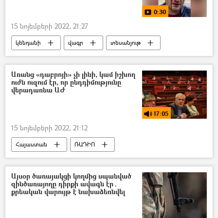
0:30
15 նոյեմբերի 2022, 21:27
կենդանի
վագր
տեսանյութ
Տեսանյութեր
Առանց «դաբրոյի» չի լինի, կամ իշխող
ուժն ուզում էր, որ ընդդիմությունը
վերադառնա ԱԺ
17:05
15 նոյեմբերի 2022, 21:12
Հայաստան
ՌԱԴԻՈ
ընդդիմություն
ԱԺ (Ազգային ժողով)
Արմեն Բադալյան
պոդկաստ
Այսօր ծառայակցի կողմից սպանված
զինծառայողը դիրքի ավագն էր․
քրեական վարույթ է նախաձեռնվել