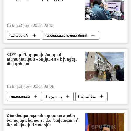
15 նոյեմբերի 2022, 23:13
Հայաստան
ինքնասպանության փորձ
ՀՀ արտակարգ իրավիճակների նախարարություն (ԱԻՆ)
ՀՕՊ–ը Բելգորոդի մարզում
ուկրաինական «Տոչկա-Ու» է խոցել․
մեկ զոհ կա
15 նոյեմբերի 2022, 23:05
Ռուսաստան
Բելգորոդ
Ուկրաինա
Շնորհակալություն արդարությանը
ծառայելու համար․ ԱԺ նախագահը՝
Ֆրանսիայի Սենատին