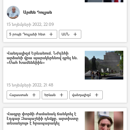
Արմեն Դուլյան
15 նոյեմբերի 2022, 22:09
5 րոպե Դուլյանի հետ
ԱՄՆ
Ջո Բայդեն
Դոնալդ Թրամփ
Վանդալիզմ Երևանում. Նժդեհի
արձանի վրա պարսկերենով գրել են.
«Մահ Խամենեիին»
15 նոյեմբերի 2022, 21:48
Հայաստան
Երևան
վանդալիզմ
Գարեգին Նժդեհ
արձան
Այաթոլլա Ալի Խամենեի
Վագրը փորձի ժամանակ ճանկռել է
Էդգար Զապաշնիի դեմքը. արտիստը
տեսանյութ է հրապարակել