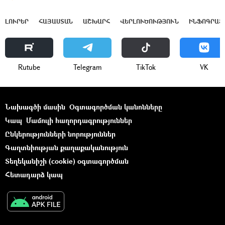
ԼՈՒՐԵՐ
ՀԱՅԱՍՏԱՆ
ԱՇԽԱՐՀ
ՎԵՐԼՈՒԾՈՒԹՅՈՒՆ
ԻՆՖՈԳՐԱՖ
Rutube
Telegram
ТikТоk
VK
Նախագծի մասին
Օգտագործման կանոնները
Կապ
Մամուլի հաղորդագրություններ
Ընկերությունների նորություններ
Գաղտնիության քաղաքականություն
Տեղեկանիշի (cookie) օգտագործման
Հետադարձ կապ