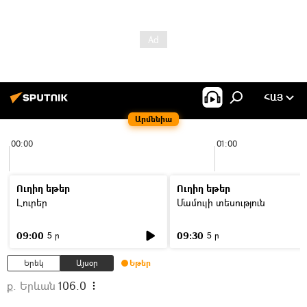
ՀԱՅ
Արմենիա
00:00
01:00
Ուղիղ եթեր
Ուղիղ եթեր
Լուրեր
Մամուլի տեսություն
09:00
09:30
5 ր
5 ր
Երեկ
Այսօր
Եթեր
ք. Երևան
106.0