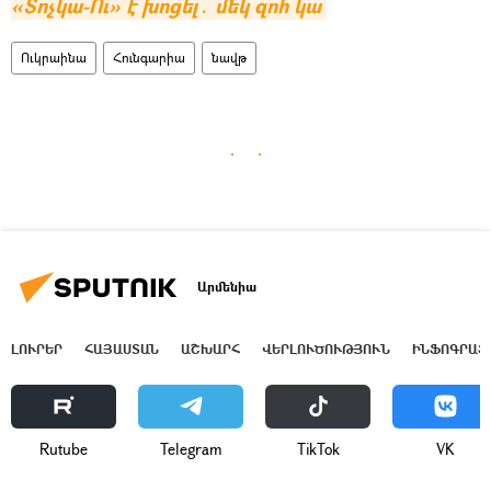
«Տոչկա-Ու» է խոցել․ մեկ զոհ կա
Ուկրաինա
Հունգարիա
նավթ
Արմենիա
ԼՈՒՐԵՐ
ՀԱՅԱՍՏԱՆ
ԱՇԽԱՐՀ
ՎԵՐԼՈՒԾՈՒԹՅՈՒՆ
ԻՆՖՈԳՐԱՖ
Rutube
Telegram
ТikТоk
VK