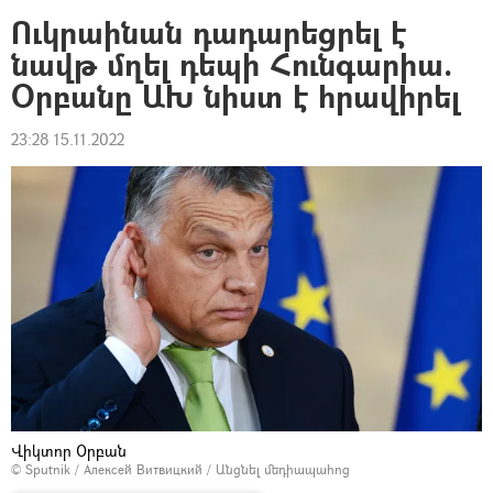
Ուկրաինան դադարեցրել է
նավթ մղել դեպի Հունգարիա.
Օրբանը ԱԽ նիստ է հրավիրել
23:28 15.11.2022
Վիկտոր Օրբան
© Sputnik / Алексей Витвицкий
/
Անցնել մեդիապահոց