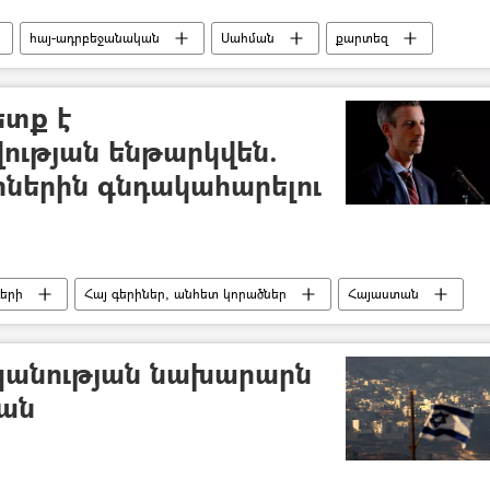
հայ-ադրբեջանական
Սահման
քարտեզ
ետք է
ւթյան ենթարկվեն.
րիներին գնդակահարելու
երի
Հայ գերիներ, անհետ կորածներ
Հայաստան
պանության նախարարն
ջան