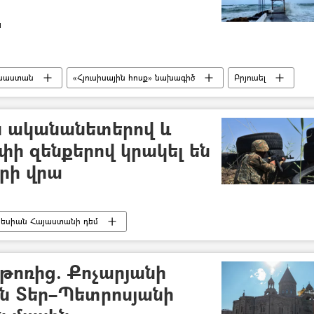
ա
ւսաստան
«Հյուսիսային հոսք» նախագիծ
Բրյուսել
ն ականանետերով և
ի զենքերով կրակել են
րի վրա
րեսիան Հայաստանի դեմ
նի դեմ - 2020
կրակոց
Հայաստան
ւն (ՊՆ)
թոռից. Քոչարյանի
ոն Տեր–Պետրոսյանի