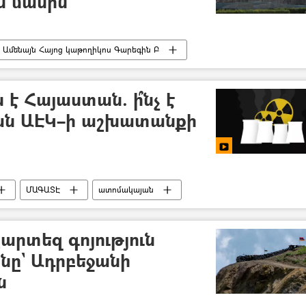
ն մասին
Ամենայն Հայոց կաթողիկոս Գարեգին Բ
երտ Քոչարյան
Նախագահ
է Հայաստան. ի՞նչ է
ան ԱԷԿ–ի աշխատանքի
ՄԱԳԱՏԷ
ատոմակայան
ան (ԱԷԿ)
էլեկտրաէներգիա
Հայաստան
քարտեզ գոյություն
նը` Ադրբեջանի
ն