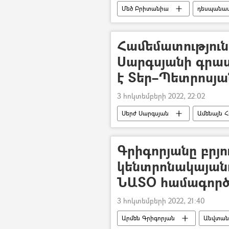
Մեծ Բրիտանիա
դեսպանատ
տեսանյութ
գնդակահարությ
Համեմատությունը
Սարգսյանի գրա
է Տեր–Պետրոսյա
3 հոկտեմբերի 2022, 22:02
Սերժ Սարգսյան
Ամենայն 
Հայաստան
Ռոբերտ Քոչար
Գրիգորյանը բրյո
կենտրոնակայանո
ՆԱՏՕ համագործ
3 հոկտեմբերի 2022, 21:40
Արմեն Գրիգորյան
Անվտանգ