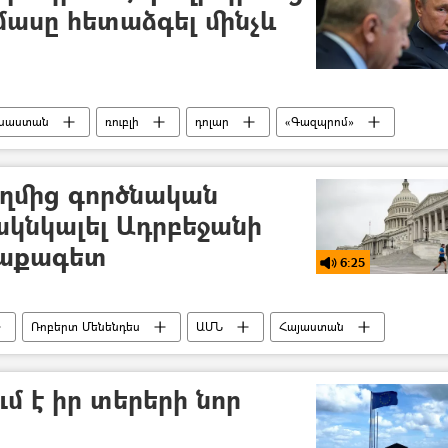
մասը հետաձգել մինչև
ւսաստան
ռուբլի
դոլար
«Գազպրոմ»
ղմից գործնական
ակնկալել Ադրբեջանի
ղաքագետ
6:25
Ռոբերտ Մենենդես
ԱՄՆ
Հայաստան
պոդկաստ
մ է իր տերերի նոր