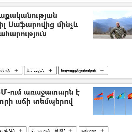
ղաքականության
իլ Սաֆարովից մինչև
ահարություն
աստան
Ադրբեջան
հայ-ադրբեջանական
գնդակահարություն
Մ-ում առաջատարն է
րի աճի տեմպերով
ն (ԵԱՏՄ)
Հայաստան և ԵԱՏՄ
առևտուր