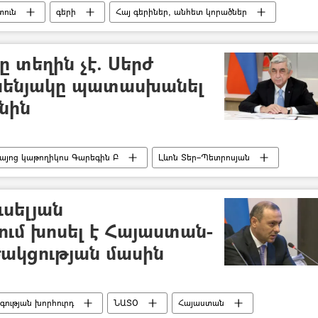
ուն
գերի
Հայ գերիներ, անհետ կորածներ
ուն
 տեղին չէ. Սերժ
սենյակը պատասխանել
նին
Հայոց կաթողիկոս Գարեգին Բ
Լևոն Տեր–Պետրոսյան
յան
ւսելյան
ւմ խոսել է Հայաստան-
ակցության մասին
ության խորհուրդ
ՆԱՏՕ
Հայաստան