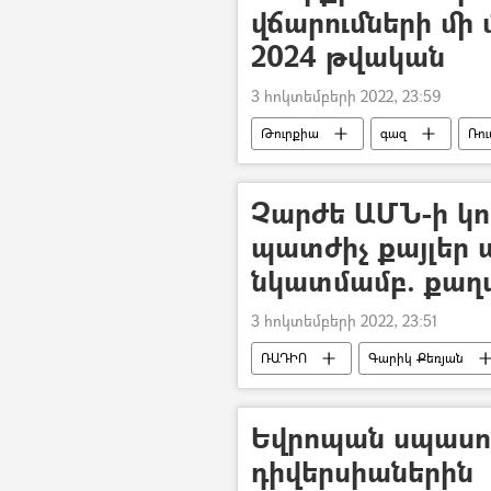
վճարումների մի 
2024 թվական
3 հոկտեմբերի 2022, 23:59
Թուրքիա
գազ
Ռո
Չարժե ԱՄՆ-ի կո
պատժիչ քայլեր 
նկատմամբ. քա
3 հոկտեմբերի 2022, 23:51
ՌԱԴԻՈ
Գարիկ Քեռյան
Ադրբեջան
բանաձև
Եվրոպան սպասու
դիվերսիաներին