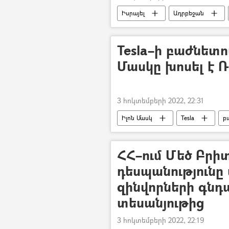
Իսրայել
Ադրբեջան
Tesla–ի բաժնետո
Մասկը խոսել է 
3 հոկտեմբերի 2022, 22:31
Իլոն Մասկ
Tesla
բ
Պատերազմ
խաղաղություն
ՀՀ–ում Մեծ Բրի
դեսպանությունը
զինվորների գնդ
տեսանյութից
3 հոկտեմբերի 2022, 22:19