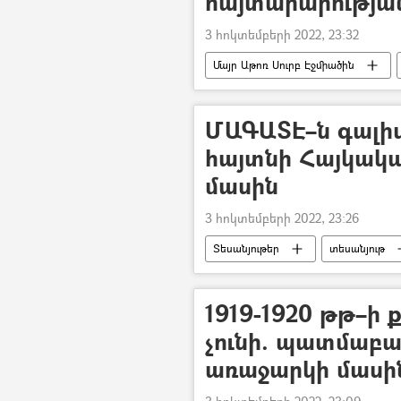
հայտարարությա
3 հոկտեմբերի 2022, 23:32
Մայր Աթոռ Սուրբ Էջմիածին
Լևոն Տեր–Պետրոսյան
Ռոբ
ՄԱԳԱՏԷ–ն գալիս 
հայտնի Հայկակ
մասին
3 հոկտեմբերի 2022, 23:26
Տեսանյութեր
տեսանյութ
Հայաստանի Ատոմային էլեկտրակայ
Մեծամոր
1919-1920 թթ–ի 
չունի. պատմաբա
առաջարկի մասի