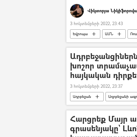
Վիկտորյա Նիկիֆորով
3 հոկտեմբերի 2022, 23:43
Եվրոպա
ԱՄՆ
Ռո
Ուկրաինա
Պատերազմ
Ադրբեջանցիներ
խոշոր տրամաչափ
հայկական դիրքե
3 հոկտեմբերի 2022, 23:37
Ադրբեջան
Ադրբեջանի ագ
Ադրբեջանական ագրեսիան Հայաստա
ՀՀ պաշտպանության նախարարությո
Հարցրեք Մայր ա
գրասենյակը` Լև