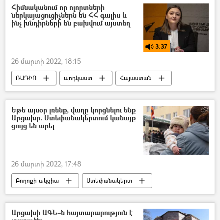
Խաղաղապահներն Արցախում
Հիմնականում որ ոլորտների
ներկայացուցիչներն են ՀՀ գալիս և
ինչ խնդիրների են բախվում այստեղ
3:37
26 մարտի 2022, 18:15
ՌԱԴԻՈ
պոդկաստ
Հայաստան
Կադաստրի կոմիտե
Ուկրաինա
Պատերազմ
բիզնես
Ռուսաստան
Եթե այսօր լռենք, վաղը կորցնելու ենք
Արցախը. Ստեփանակերտում կանայք
ցույց են արել
26 մարտի 2022, 17:48
Բողոքի ակցիա
Ստեփանակերտ
Ադրբեջան
կրակոց
Կին
հայ
Փառուխ
Արցախի ԱԳՆ–ն հայտարարություն է