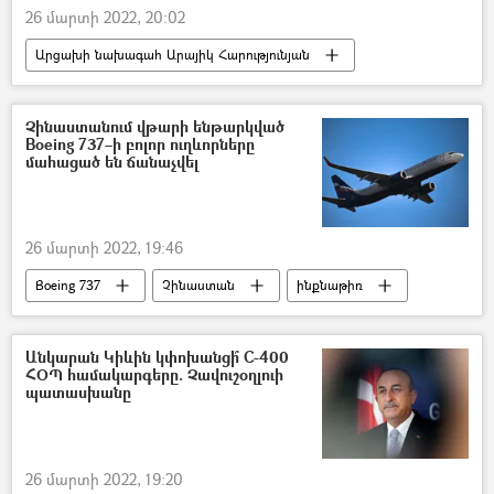
26 մարտի 2022, 20:02
Արցախի նախագահ Արայիկ Հարությունյան
ռազմական դրություն
Բողոքի ակցիա
Արցախ
Չինաստանում վթարի ենթարկված
Boeing 737–ի բոլոր ուղևորները
մահացած են ճանաչվել
26 մարտի 2022, 19:46
Boeing 737
Չինաստան
ինքնաթիռ
ավիավթար
Մահ
Անկարան Կիևին կփոխանցի՞ С-400
ՀՕՊ համակարգերը. Չավուշօղլուի
պատասխանը
26 մարտի 2022, 19:20