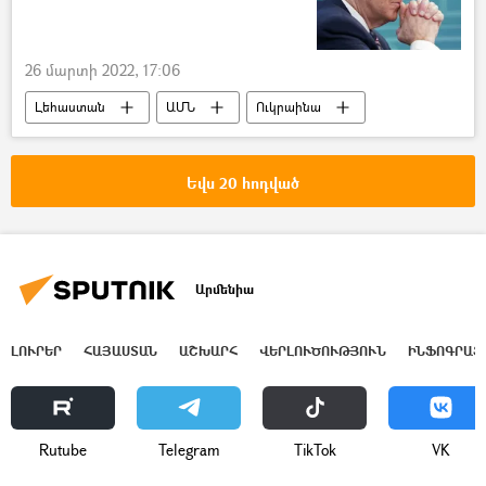
26 մարտի 2022, 17:06
Լեհաստան
ԱՄՆ
Ուկրաինա
Ջո Բայդեն
Պատերազմ
Ռուսաստան
Եվս 20 հոդված
Արմենիա
ԼՈՒՐԵՐ
ՀԱՅԱՍՏԱՆ
ԱՇԽԱՐՀ
ՎԵՐԼՈՒԾՈՒԹՅՈՒՆ
ԻՆՖՈԳՐԱՖ
Rutube
Telegram
ТikТоk
VK