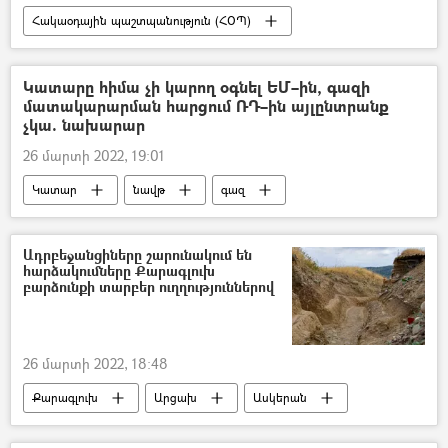
Հակաօդային պաշտպանություն (ՀՕՊ)
հրթիռ
Թուրքիա
Ռուսաստան
Ուկրաինա
Պատերազմ
Դոնբաս
Կատարը հիմա չի կարող օգնել ԵՄ–ին, գազի
մատակարարման հարցում ՌԴ–ին այլընտրանք
չկա. նախարար
26 մարտի 2022, 19:01
Կատար
նավթ
գազ
Ռուսաստան
պատժամիջոցներ
Ադրբեջանցիները շարունակում են
հարձակումները Քարագլուխ
բարձունքի տարբեր ուղղություններով
26 մարտի 2022, 18:48
Քարագլուխ
Արցախ
Ասկերան
հայ-ադրբեջանական
ադրբեջանցի