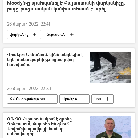
Եռակողմ հայտարարություն
Արցախ
Moody’s-ը պահպանել է Հայաստանի վարկանիշը,
բայց բացասական կանխատեսում է արել
Փառուխ
Ադրբեջան
26 մարտի 2022, 22:41
վարկանիշ
Հայաստան
Տնտեսություն
Վրաերթ Երևանում. կինն անցնելիս է
եղել ճանապարհի չթույլատրվող
հատվածով
26 մարտի 2022, 22:23
ՀՀ Ոստիկանություն
Վրաերթ
Կին
Մահ
ՌԴ ԶՈւ-ն շարունակում է գրոհը
Դոնբասում, մարտեր են գնում
Նովոմիխայլովկայի համար.
ամփոփագիր