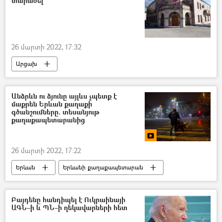
տարածել
26 մարտի 2022, 17:32
Արցախ
Արտաքին գործերի նախարարություն (ԱԳՆ)
հայտարարություն
Ադրբեջան
Անձրևն ու ձյունը այլևս չպետք է
մաքրեն Երևան քաղաքի
գծանշումները. տեսանյութ
քաղաքապետարանից
26 մարտի 2022, 17:22
Երևան
Երևանի քաղաքապետարան
Տեսանյութեր
տեսանյութ
Բայդենը հանդիպել է Ուկրաինայի
ԱԳՆ–ի և ՊՆ–ի ղեկավարների հետ