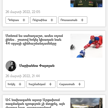
26 մարտի 2022, 22:05
Դոնբաս
Ուկրաինա
Ռուսաստան
Պատերազմ
Իգոր Կոնաշենկով
Մտնում ես սահադաշտ, ասես օդում
լինես․ շուտով հոկեյ կխաղան նաև
44-օրյայի զինհաշմանդամները
Մարիաննա Փայտյան
26 մարտի 2022, 21:44
հոկեյ
հաշմանդամ
Հայաստան
պարալիմպիկ խաղեր
Ռուսաստան
ԱՀ նախագահն այսօր Արցախում
ռազմական դրություն չի մտցրել, այն
վաղուց կար. պարզաբանում